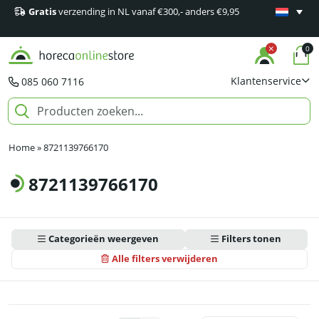
Gratis
verzending in NL vanaf €300,- anders €9,95
Minimaal 1
producten
0
Klantenservice
085 060 7116
Home
»
8721139766170
8721139766170
Categorieën weergeven
Filters tonen
Alle filters verwijderen