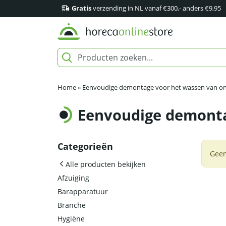
Gratis
verzending in NL vanaf €300,- anders €9,95
Home
»
Eenvoudige demontage voor het wassen van o
Eenvoudige demonta
Categorieën
Geen
Alle producten bekijken
Afzuiging
Barapparatuur
Branche
Hygiëne