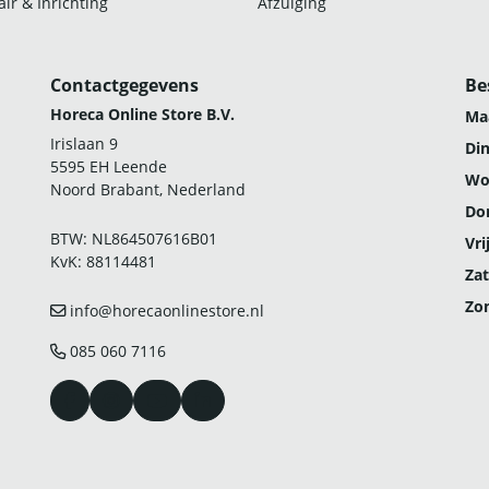
ir & Inrichting
Afzuiging
Contactgegevens
Be
Horeca Online Store B.V.
Ma
Irislaan 9
Di
5595 EH Leende
Wo
Noord Brabant, Nederland
Do
BTW: NL864507616B01
Vri
KvK: 88114481
Zat
Zo
info@horecaonlinestore.nl
085 060 7116