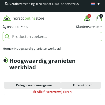
Gratis
verzending in NL vanaf €300,- anders €9,95
Minimaal 1
producten
0
Klantenservice
085 060 7116
Home
»
Hoogwaardig granieten werkblad
Hoogwaardig granieten
werkblad
Categorieën weergeven
Filters tonen
Alle filters verwijderen