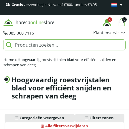
Gratis
verzending in NL vanaf €300,- anders €9,95
Minimaal 1
producten
0
Klantenservice
085 060 7116
Home
»
Hoogwaardig roestvrijstalen blad voor efficiënt snijden en
schrapen van deeg
Hoogwaardig roestvrijstalen
blad voor efficiënt snijden en
schrapen van deeg
Categorieën weergeven
Filters tonen
Alle filters verwijderen