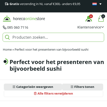
Gratis
verzending in NL vanaf €300,- anders €9,95
Minimaal 1
producten
0
Klantenservice
085 060 7116
Home
»
Perfect voor het presenteren van bijvoorbeeld sushi
Perfect voor het presenteren van
bijvoorbeeld sushi
Categorieën weergeven
Filters tonen
Alle filters verwijderen