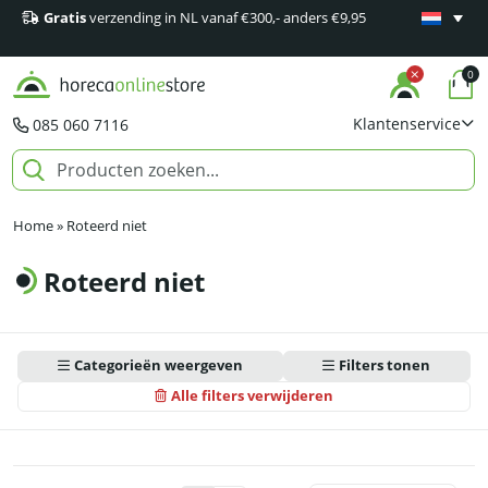
Gratis
verzending in NL vanaf €300,- anders €9,95
Minimaal 1
producten
0
Klantenservice
085 060 7116
Home
»
Roteerd niet
Roteerd niet
Categorieën weergeven
Filters tonen
Alle filters verwijderen