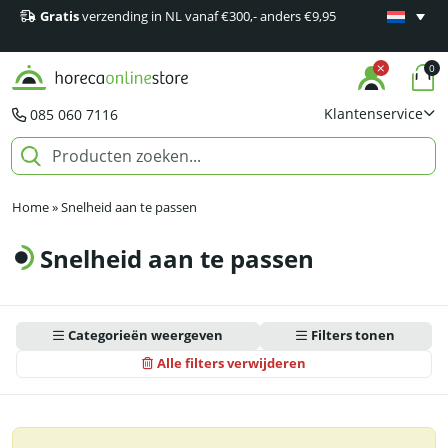
Gratis
verzending in NL vanaf €300,- anders €9,95
Minimaal 1
producten
0
Klantenservice
085 060 7116
Home
»
Snelheid aan te passen
Snelheid aan te passen
Categorieën weergeven
Filters tonen
Alle filters verwijderen