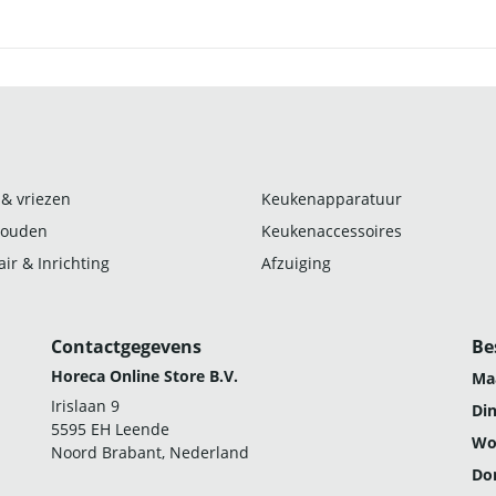
 & vriezen
Keukenapparatuur
ouden
Keukenaccessoires
ir & Inrichting
Afzuiging
Contactgegevens
Be
Horeca Online Store B.V.
Ma
Irislaan 9
Di
5595 EH Leende
Wo
Noord Brabant, Nederland
Do