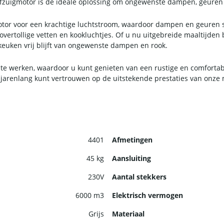
afzuigmotor is de ideale oplossing om ongewenste dampen, geuren en
or voor een krachtige luchtstroom, waardoor dampen en geuren sne
overtollige vetten en kookluchtjes. Of u nu uitgebreide maaltijden
 keuken vrij blijft van ongewenste dampen en rook.
 te werken, waardoor u kunt genieten van een rustige en comforta
arenlang kunt vertrouwen op de uitstekende prestaties van onze 
4401
Afmetingen
45 kg
Aansluiting
230V
Aantal stekkers
6000 m3
Elektrisch vermogen
Grijs
Materiaal