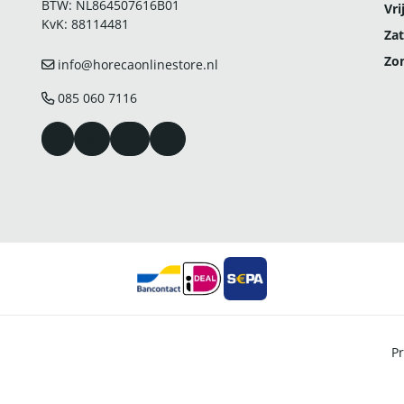
BTW: NL864507616B01
Vri
KvK: 88114481
Zat
Zo
info@horecaonlinestore.nl
085 060 7116
Pr