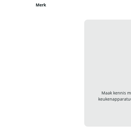
Merk
Maak kennis me
keukenapparatuu