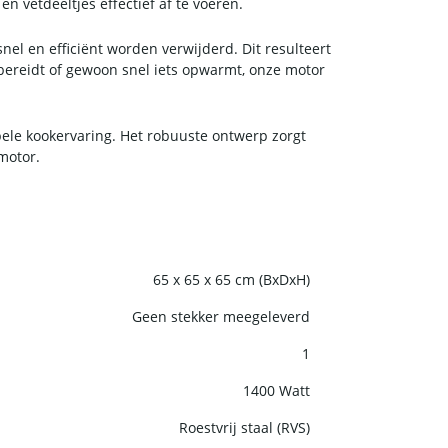
 vetdeeltjes effectief af te voeren.
l en efficiënt worden verwijderd. Dit resulteert
 bereidt of gewoon snel iets opwarmt, onze motor
bele kookervaring. Het robuuste ontwerp zorgt
motor.
65 x 65 x 65 cm (BxDxH)
Geen stekker meegeleverd
1
1400 Watt
Roestvrij staal (RVS)