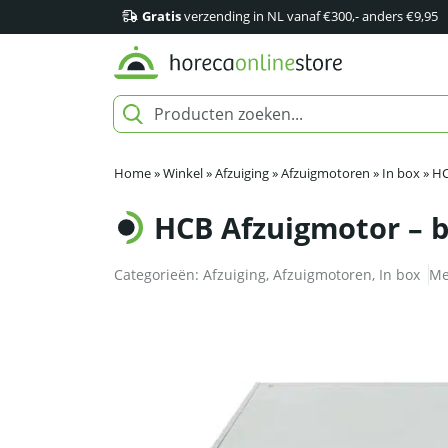
Gratis
verzending in NL vanaf €300,- anders €9,95
Home
»
Winkel
»
Afzuiging
»
Afzuigmotoren
»
In box
»
HC
HCB Afzuigmotor – b
Categorieën:
Afzuiging
,
Afzuigmotoren
,
In box
Me