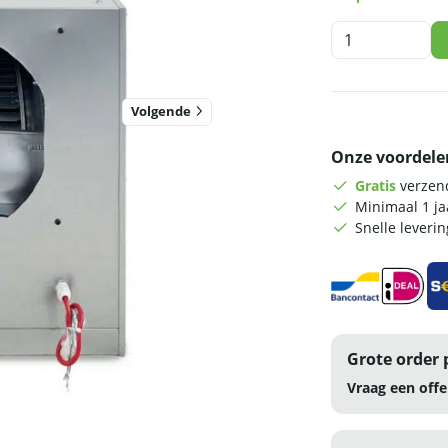
HCB
Afzuigmotor
-
box
Volgende
-
6000
Onze voordele
m3
-
Gratis
verzend
230V
Minimaal 1 j
-
Snelle leveri
RVS
aantal
Grote order 
Vraag een offe