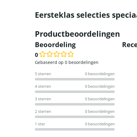
Eersteklas selecties specia
Productbeoordelingen
Beoordeling
Rece
0
Waardering
Gebaseerd op 0 beoordelingen
0
5 sterren
0 beoordelingen
uit
5
4 sterren
0 beoordelingen
3 sterren
0 beoordelingen
2 sterren
0 beoordelingen
1 ster
0 beoordelingen