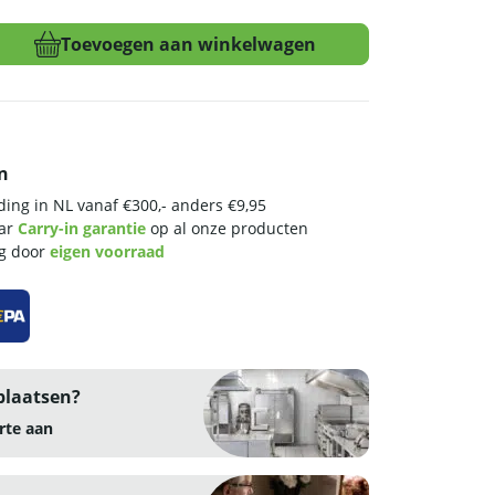
Toevoegen aan winkelwagen
n
ing in NL vanaf €300,- anders €9,95
aar
Carry-in garantie
op al onze producten
ng door
eigen voorraad
plaatsen?
rte aan