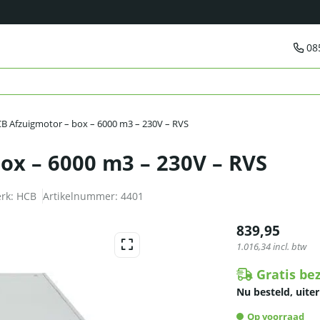
08
B Afzuigmotor – box – 6000 m3 – 230V – RVS
ox – 6000 m3 – 230V – RVS
rk:
HCB
Artikelnummer:
4401
839,95
1.016,34
incl. btw
Gratis be
Nu besteld, uiter
Op voorraad