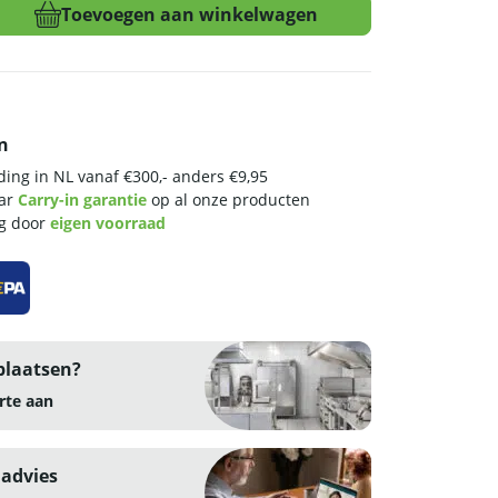
Toevoegen aan winkelwagen
n
ing in NL vanaf €300,- anders €9,95
aar
Carry-in garantie
op al onze producten
ng door
eigen voorraad
plaatsen?
rte aan
 advies