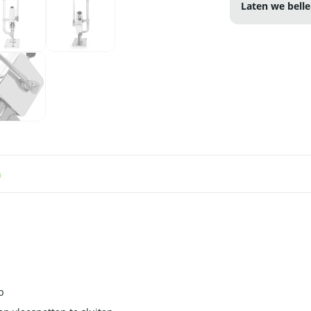
Laten we belle
n
p