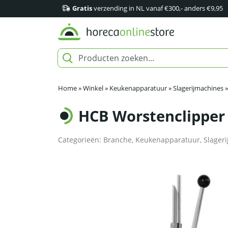
Gratis
verzending in NL vanaf €300,- anders €9,95
Home
»
Winkel
»
Keukenapparatuur
»
Slagerijmachines
HCB Worstenclipper
Categorieën:
Branche
,
Keukenapparatuur
,
Slageri