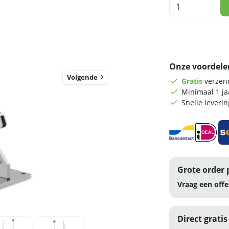
HCB
Worstenclipper
-
handmatig
-
RVS
Onze voordele
aantal
Volgende
Gratis
verzend
Minimaal 1 j
Snelle leveri
Grote order 
Vraag een offe
Direct gratis