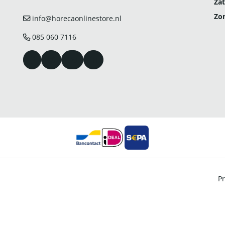
Zat
Zo
info@horecaonlinestore.nl
085 060 7116
Pr