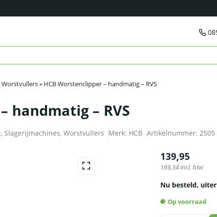
08
»
Worstvullers
»
HCB Worstenclipper – handmatig – RVS
 – handmatig – RVS
j
,
Slagerijmachines
,
Worstvullers
Merk:
HCB
Artikelnummer:
2505
139,95
169,34
incl. btw
Nu besteld, uiter
Op voorraad