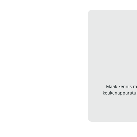
Maak kennis me
keukenapparatuu