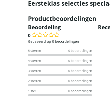
Eersteklas selecties specia
Productbeoordelingen
Beoordeling
Rece
0
Waardering
Gebaseerd op 0 beoordelingen
0
5 sterren
0 beoordelingen
uit
5
4 sterren
0 beoordelingen
3 sterren
0 beoordelingen
2 sterren
0 beoordelingen
1 ster
0 beoordelingen