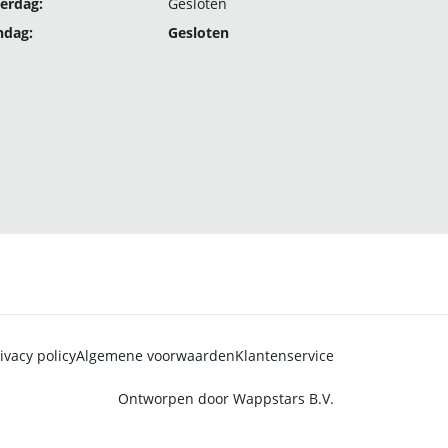
erdag:
Gesloten
ndag:
Gesloten
ivacy policy
Algemene voorwaarden
Klantenservice
Ontworpen door
Wappstars B.V.