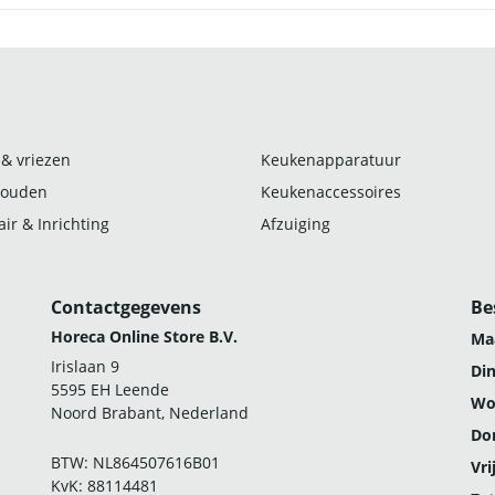
 & vriezen
Keukenapparatuur
ouden
Keukenaccessoires
ir & Inrichting
Afzuiging
Contactgegevens
Be
Horeca Online Store B.V.
Ma
Irislaan 9
Di
5595 EH Leende
Wo
Noord Brabant, Nederland
Do
BTW: NL864507616B01
Vri
KvK: 88114481