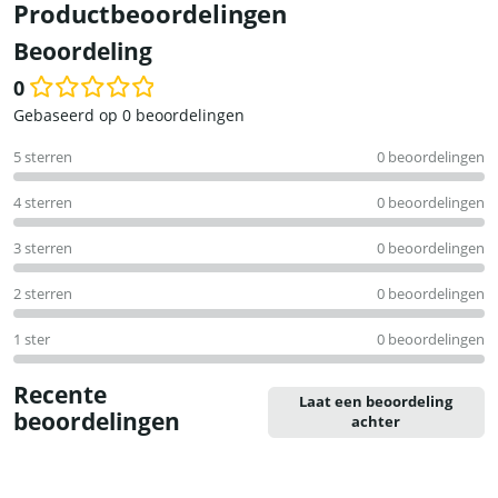
Productbeoordelingen
Beoordeling
0
Waardering
Gebaseerd op 0 beoordelingen
0
5 sterren
0 beoordelingen
uit
5
4 sterren
0 beoordelingen
3 sterren
0 beoordelingen
2 sterren
0 beoordelingen
1 ster
0 beoordelingen
Recente
Laat een beoordeling
beoordelingen
achter