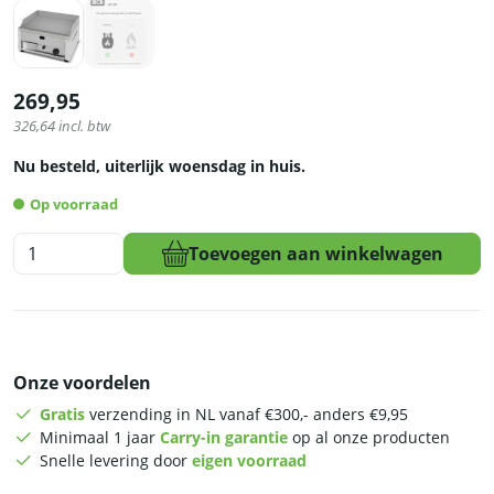
269,95
326,64
incl. btw
Nu besteld, uiterlijk woensdag in huis.
Op voorraad
HCB
Toevoegen aan winkelwagen
Bakplaat
-
glad
-
50
Onze voordelen
cm
-
Gratis
verzending in NL vanaf €300,- anders €9,95
propaan
Minimaal 1 jaar
Carry-in garantie
op al onze producten
-
Snelle levering door
eigen voorraad
RVS