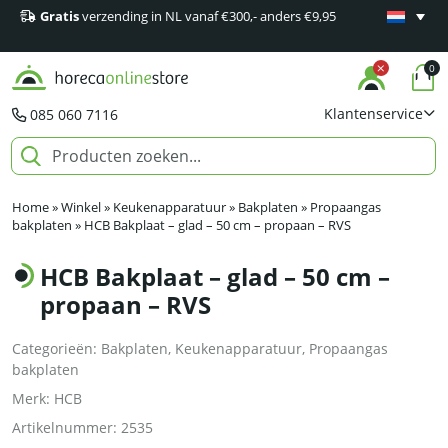
Gratis
verzending in NL vanaf €300,- anders €9,95
Minimaal 1
producten
0
Klantenservice
085 060 7116
Home
»
Winkel
»
Keukenapparatuur
»
Bakplaten
»
Propaangas
bakplaten
»
HCB Bakplaat – glad – 50 cm – propaan – RVS
HCB Bakplaat – glad – 50 cm –
propaan – RVS
Categorieën:
Bakplaten
,
Keukenapparatuur
,
Propaangas
bakplaten
Merk:
HCB
Artikelnummer:
2535