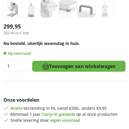
299,95
362,94
incl. btw
Nu besteld, uiterlijk woensdag in huis.
Op voorraad
HCB
Toevoegen aan winkelwagen
Vleesvermalser
-
elektrische
-
230V
Onze voordelen
-
RVS
Gratis
verzending in NL vanaf €300,- anders €9,95
aantal
Minimaal 1 jaar
Carry-in garantie
op al onze producten
Snelle levering door
eigen voorraad