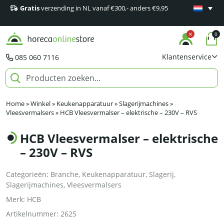
Gratis
verzending in NL vanaf €300,- anders €9,95
Minimaal 1
producten
0
Klantenservice
085 060 7116
Home
»
Winkel
»
Keukenapparatuur
»
Slagerijmachines
»
Vleesvermalsers
»
HCB Vleesvermalser – elektrische – 230V – RVS
HCB Vleesvermalser – elektrische
– 230V – RVS
Categorieën:
Branche
,
Keukenapparatuur
,
Slagerij
,
Slagerijmachines
,
Vleesvermalsers
Merk:
HCB
Artikelnummer:
2625