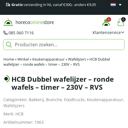
Gratis
verzending in NL vanaf €300,- anders €9,95
Minimaal 1
producten
0
Klantenservice
085 060 7116
Home
»
Winkel
»
Keukenapparatuur
»
Wafelijzers
»
HCB Dubbel
wafelijzer – ronde wafels – timer – 230V – RVS
HCB Dubbel wafelijzer – ronde
wafels – timer – 230V – RVS
Categorieën:
Bakkerij
,
Branche
,
Foodtrucks
,
Keukenapparatuur
,
Wafelijzers
Merk:
HCB
Artikelnummer:
1063