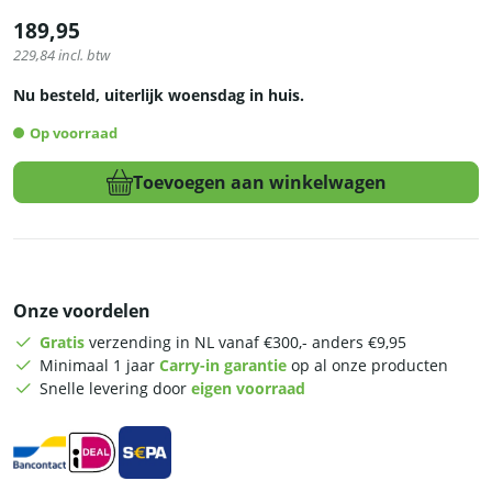
189,95
229,84
incl. btw
Nu besteld, uiterlijk woensdag in huis.
Op voorraad
Toevoegen aan winkelwagen
HCB
Dubbel
wafelijzer
-
ronde
wafels
Onze voordelen
-
Gratis
verzending in NL vanaf €300,- anders €9,95
timer
Minimaal 1 jaar
Carry-in garantie
op al onze producten
-
Snelle levering door
eigen voorraad
230V
-
RVS
aantal