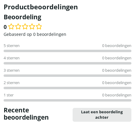
Productbeoordelingen
Beoordeling
0
Waardering
Gebaseerd op 0 beoordelingen
0
5 sterren
0 beoordelingen
uit
5
4 sterren
0 beoordelingen
3 sterren
0 beoordelingen
2 sterren
0 beoordelingen
1 ster
0 beoordelingen
Recente
Laat een beoordeling
beoordelingen
achter