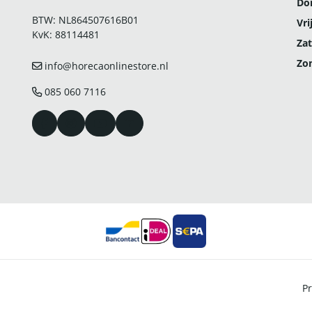
Do
BTW: NL864507616B01
Vri
KvK: 88114481
Zat
Zo
info@horecaonlinestore.nl
085 060 7116
Pr