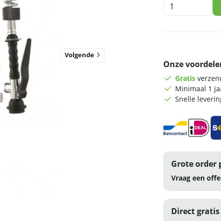
Monolith
Voorspoeldouche
-
mengkraan
-
RVS
Volgende
Onze voordele
aantal
Gratis
verzend
Minimaal 1 j
Snelle leveri
Grote order 
Vraag een offe
Direct gratis