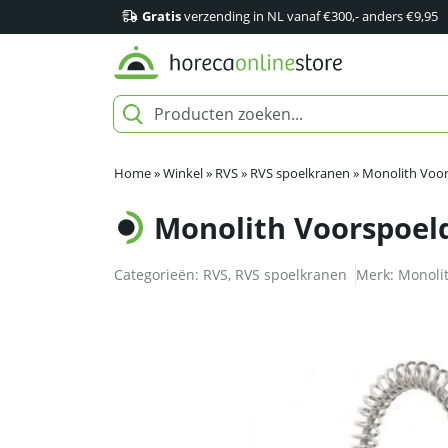
Gratis
verzending in NL vanaf €300,- anders €9,95
Home
»
Winkel
»
RVS
»
RVS spoelkranen
»
Monolith Voo
Monolith Voorspoel
Categorieën:
RVS
,
RVS spoelkranen
Merk:
Monoli