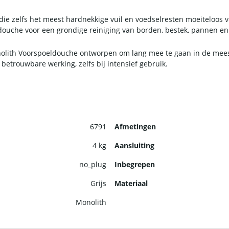
 die zelfs het meest hardnekkige vuil en voedselresten moeiteloos 
ldouche voor een grondige reiniging van borden, bestek, pannen e
olith Voorspoeldouche ontworpen om lang mee te gaan in de mees
betrouwbare werking, zelfs bij intensief gebruik.
6791
Afmetingen
4 kg
Aansluiting
no_plug
Inbegrepen
Grijs
Materiaal
Monolith