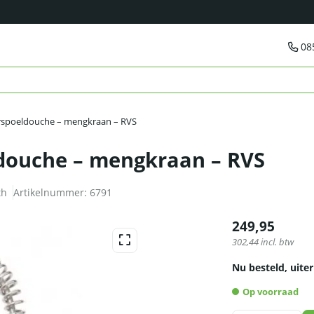
08
rspoeldouche – mengkraan – RVS
douche – mengkraan – RVS
th
Artikelnummer:
6791
249,95
302,44
incl. btw
Nu besteld, uiter
Op voorraad