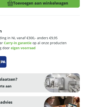
Toevoegen aan winkelwagen
n
ing in NL vanaf €300,- anders €9,95
aar
Carry-in garantie
op al onze producten
ng door
eigen voorraad
plaatsen?
rte aan
 advies