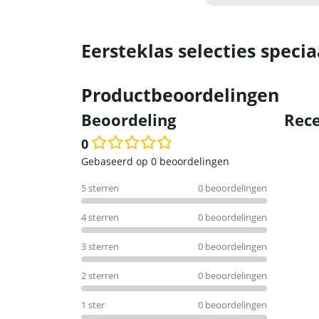
Eersteklas selecties specia
Productbeoordelingen
Beoordeling
Rece
0
Waardering
Gebaseerd op 0 beoordelingen
0
5 sterren
0 beoordelingen
uit
5
4 sterren
0 beoordelingen
3 sterren
0 beoordelingen
2 sterren
0 beoordelingen
1 ster
0 beoordelingen