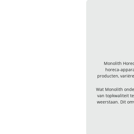
Monolith Horec
horeca-appara
producten, variër
Wat Monolith onder
van topkwaliteit 
weerstaan. Dit om