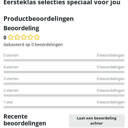
Eersteklas selecties speciaal voor jou
Productbeoordelingen
Beoordeling
0
Waardering
Gebaseerd op 0 beoordelingen
0
5 sterren
0 beoordelingen
uit
5
4 sterren
0 beoordelingen
3 sterren
0 beoordelingen
2 sterren
0 beoordelingen
1 ster
0 beoordelingen
Recente
Laat een beoordeling
beoordelingen
achter