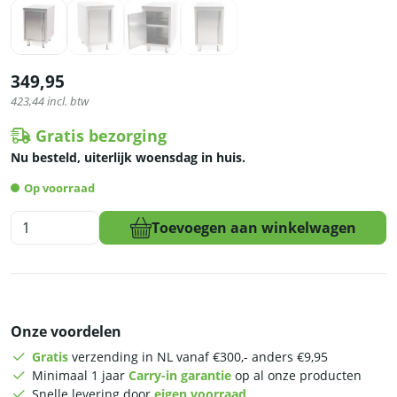
349,95
423,44
incl. btw
Gratis bezorging
Nu besteld, uiterlijk woensdag in huis.
Op voorraad
HCB
Toevoegen aan winkelwagen
Werkkast
-
klapdeur
-
50
Onze voordelen
cm
-
Gratis
verzending in NL vanaf €300,- anders €9,95
RVS
Minimaal 1 jaar
Carry-in garantie
op al onze producten
aantal
Snelle levering door
eigen voorraad