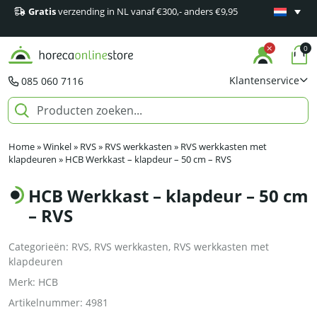
Gratis
verzending in NL vanaf €300,- anders €9,95
Minimaal 1
producten
0
Klantenservice
085 060 7116
Home
»
Winkel
»
RVS
»
RVS werkkasten
»
RVS werkkasten met
klapdeuren
»
HCB Werkkast – klapdeur – 50 cm – RVS
HCB Werkkast – klapdeur – 50 cm
– RVS
Categorieën:
RVS
,
RVS werkkasten
,
RVS werkkasten met
klapdeuren
Merk:
HCB
Artikelnummer:
4981