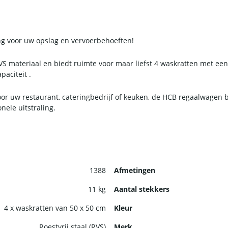
ng voor uw opslag en vervoerbehoeften!
 materiaal en biedt ruimte voor maar liefst 4 waskratten met ee
paciteit .
oor uw restaurant, cateringbedrijf of keuken, de HCB regaalwagen
nele uitstraling.
1388
Afmetingen
11 kg
Aantal stekkers
4 x waskratten van 50 x 50 cm
Kleur
Roestvrij staal (RVS)
Merk