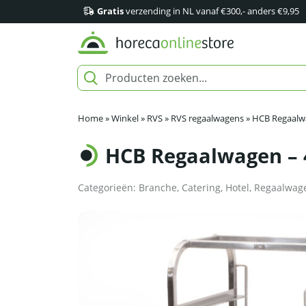
Gratis
verzending in NL vanaf €300,- anders €9,95
Home
»
Winkel
»
RVS
»
RVS regaalwagens
»
HCB Regaalwa
HCB Regaalwagen – 
Categorieën:
Branche
,
Catering
,
Hotel
,
Regaalwag