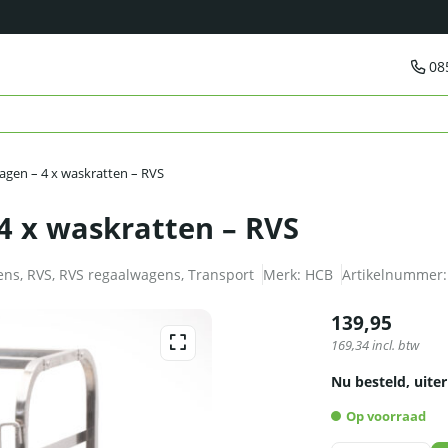
08
gen – 4 x waskratten – RVS
4 x waskratten – RVS
ens
,
RVS
,
RVS regaalwagens
,
Transport
Merk:
HCB
Artikelnummer
139,95
169,34
incl. btw
Nu besteld, uiter
Op voorraad