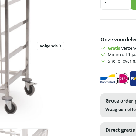
HCB
Regaalwagen
-
4
x
waskratten
Onze voordele
-
RVS
Volgende
Gratis
verzend
aantal
Minimaal 1 j
Snelle leveri
Grote order 
Vraag een offe
Direct gratis