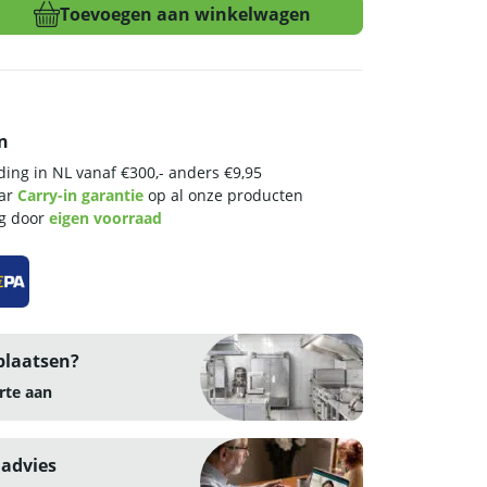
Toevoegen aan winkelwagen
n
ing in NL vanaf €300,- anders €9,95
aar
Carry-in garantie
op al onze producten
ng door
eigen voorraad
plaatsen?
rte aan
 advies