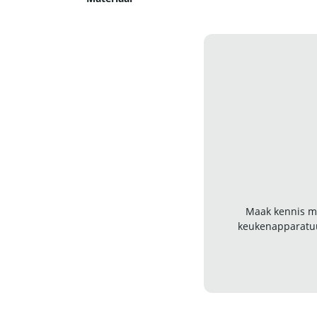
Maak kennis me
keukenapparatuu