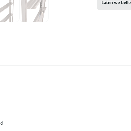
Laten we belle
rd