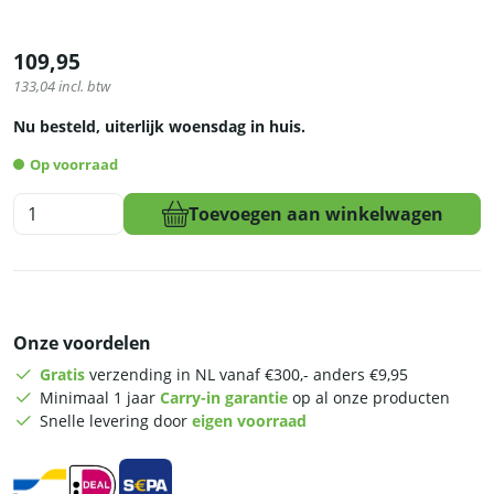
109,95
133,04
incl. btw
Nu besteld, uiterlijk woensdag in huis.
Op voorraad
HCB
Toevoegen aan winkelwagen
Geïsoleerde
container
-
aftapkraan
-
Onze voordelen
draagbaar
-
Gratis
verzending in NL vanaf €300,- anders €9,95
10
Minimaal 1 jaar
Carry-in garantie
op al onze producten
liter
Snelle levering door
eigen voorraad
-
RVS
aantal