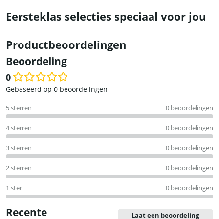
Eersteklas selecties speciaal voor jou
Productbeoordelingen
Beoordeling
0
Waardering
Gebaseerd op 0 beoordelingen
0
5 sterren
0 beoordelingen
uit
5
4 sterren
0 beoordelingen
3 sterren
0 beoordelingen
2 sterren
0 beoordelingen
1 ster
0 beoordelingen
Recente
Laat een beoordeling