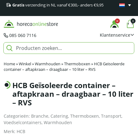
Gratis
verzending in NL vanaf €300,- anders €9,95
Minimaal 1
producten
0
Klantenservice
085 060 7116
Home
»
Winkel
»
Warmhouden
»
Thermoboxen
»
HCB Geïsoleerde
container – aftapkraan – draagbaar – 10 liter – RVS
HCB Geïsoleerde container –
aftapkraan – draagbaar – 10 liter
– RVS
Categorieën:
Branche
,
Catering
,
Thermoboxen
,
Transport
,
Voedselcontainers
,
Warmhouden
Merk:
HCB