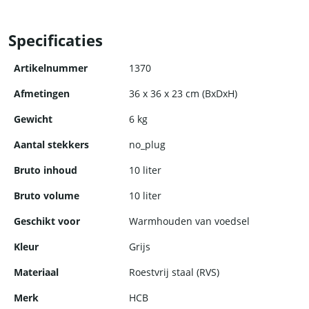
De draagbare container is ontworpen met het oog op
gebruiksgemak. Het beschikt over stevige handgrepen en een
Specificaties
ergonomisch ontwerp, waardoor het gemakkelijk te dragen is,
zelfs bij zware belasting. Bovendien zorgt het compacte
Artikelnummer
1370
formaat ervoor dat de container perfect past in de meeste
horecavoertuigen.
Afmetingen
36 x 36 x 23 cm (BxDxH)
Gewicht
6 kg
Aantal stekkers
no_plug
Bruto inhoud
10 liter
Bruto volume
10 liter
Geschikt voor
Warmhouden van voedsel
Kleur
Grijs
Materiaal
Roestvrij staal (RVS)
Merk
HCB