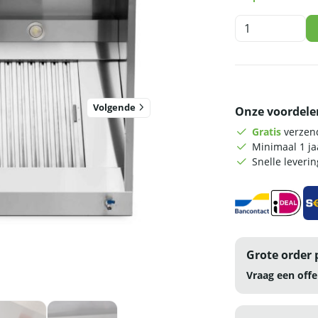
HCB
Afzuigkap
-
doos
model
-
Volgende
Onze voordele
140
cm
Gratis
verzend
-
Minimaal 1 j
RVS
Snelle leveri
aantal
Grote order 
Vraag een offe