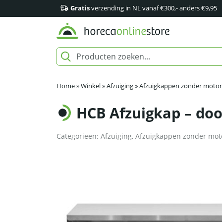
Gratis
verzending in NL vanaf €300,- anders €9,95
Home
»
Winkel
»
Afzuiging
»
Afzuigkappen zonder motor
HCB Afzuigkap – doo
Categorieën:
Afzuiging
,
Afzuigkappen zonder mot