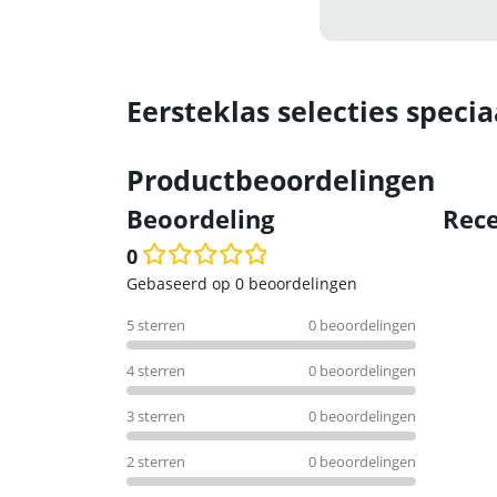
Eersteklas selecties specia
Productbeoordelingen
Beoordeling
Rece
0
Waardering
Gebaseerd op 0 beoordelingen
0
5 sterren
0 beoordelingen
uit
5
4 sterren
0 beoordelingen
3 sterren
0 beoordelingen
2 sterren
0 beoordelingen