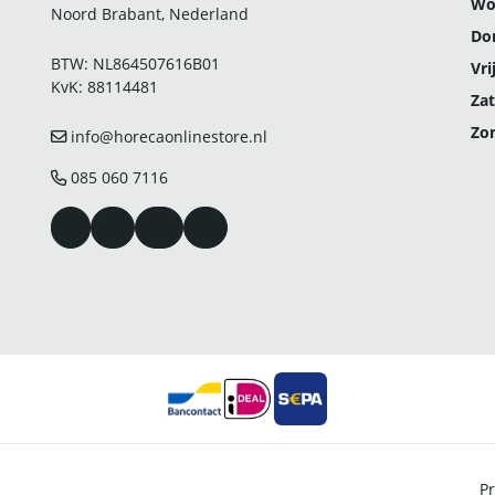
Wo
Noord Brabant, Nederland
Do
BTW: NL864507616B01
Vri
KvK: 88114481
Zat
Zo
info@horecaonlinestore.nl
085 060 7116
Pr