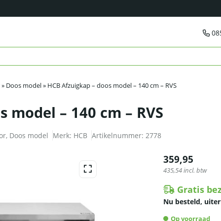
08
»
Doos model
»
HCB Afzuigkap – doos model – 140 cm – RVS
s model – 140 cm – RVS
or
,
Doos model
Merk:
HCB
Artikelnummer:
2778
359,95
435,54
incl. btw
Gratis be
Nu besteld, uiter
Op voorraad