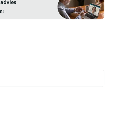
 advies
n!