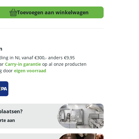
Toevoegen aan winkelwagen
n
ing in NL vanaf €300,- anders €9,95
aar
Carry-in garantie
op al onze producten
ng door
eigen voorraad
plaatsen?
rte aan