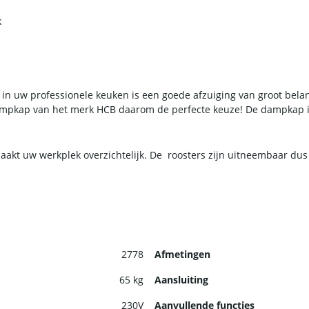
k
n in uw professionele keuken is een goede afzuiging van groot bela
dampkap van het merk HCB daarom de perfecte keuze! De dampkap is
maakt uw werkplek overzichtelijk. De roosters zijn uitneembaar du
2778
Afmetingen
65 kg
Aansluiting
230V
Aanvullende functies