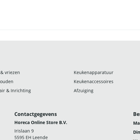
 & vriezen
Keukenapparatuur
ouden
Keukenaccessoires
ir & Inrichting
Afzuiging
Contactgegevens
Be
Horeca Online Store B.V.
Ma
Irislaan 9
Di
5595 EH Leende