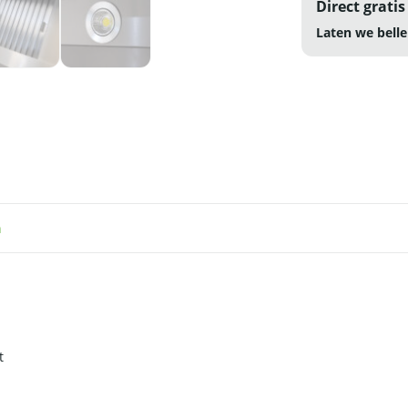
Direct gratis
Laten we belle
n
t