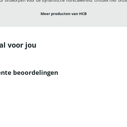
r ontworpen voor de dynamische horecawereld. Ontdek hier onze u
Meer producten van HCB
al voor jou
nte beoordelingen