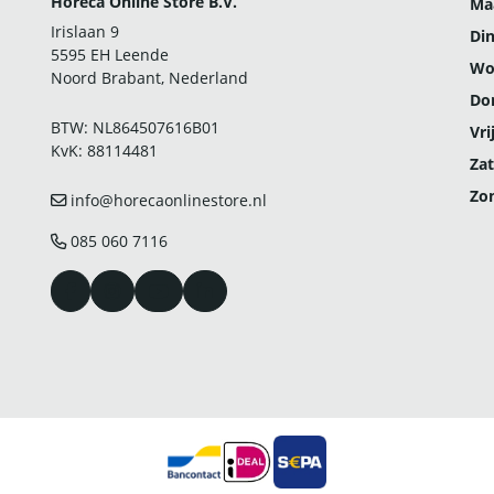
Horeca Online Store B.V.
Ma
Irislaan 9
Di
5595 EH Leende
Wo
Noord Brabant, Nederland
Do
BTW: NL864507616B01
Vri
KvK: 88114481
Zat
Zo
info@horecaonlinestore.nl
085 060 7116