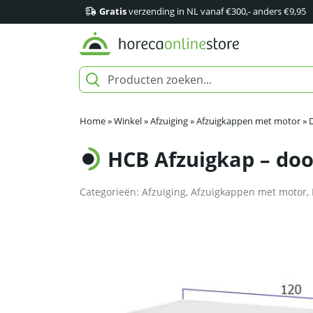
Gratis
verzending in NL vanaf €300,- anders €9,95
Home
»
Winkel
»
Afzuiging
»
Afzuigkappen met motor
»
HCB Afzuigkap – doo
Categorieën:
Afzuiging
,
Afzuigkappen met motor
,