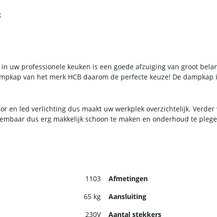
k
n in uw professionele keuken is een goede afzuiging van groot bela
dampkap van het merk HCB daarom de perfecte keuze! De dampkap is
 en led verlichting dus maakt uw werkplek overzichtelijk. Verder
tneembaar dus erg makkelijk schoon te maken en onderhoud te plege
1103
Afmetingen
65 kg
Aansluiting
230V
Aantal stekkers