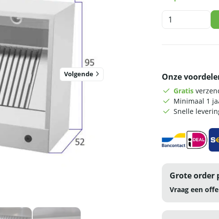
HCB
Afzuigkap
-
doos
model
-
Volgende
Onze voordele
met
motor
Gratis
verzend
-
Minimaal 1 j
120
Snelle leveri
cm
-
230V
-
RVS
aantal
Grote order 
Vraag een offe