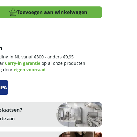
Toevoegen aan winkelwagen
n
ing in NL vanaf €300,- anders €9,95
aar
Carry-in garantie
op al onze producten
ng door
eigen voorraad
plaatsen?
rte aan