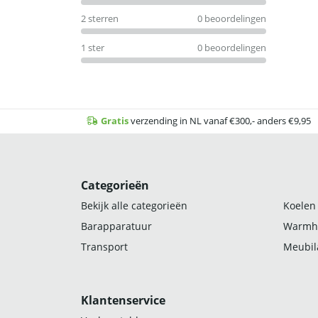
2 sterren
0 beoordelingen
1 ster
0 beoordelingen
Gratis
verzending in NL vanaf €300,- anders €9,95
Categorieën
Bekijk alle categorieën
Koelen
Barapparatuur
Warmh
Transport
Meubila
Klantenservice