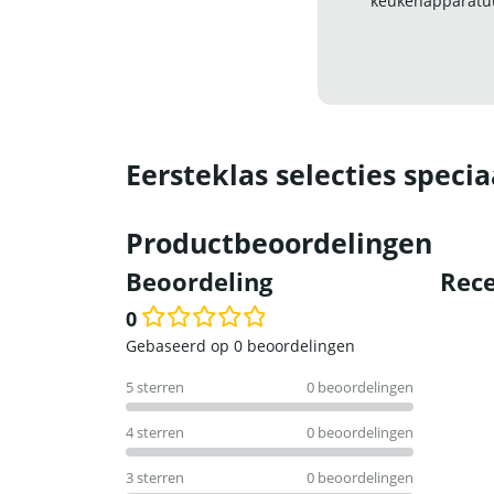
keukenapparatuu
Eersteklas selecties specia
Productbeoordelingen
Beoordeling
Rece
0
Waardering
Gebaseerd op 0 beoordelingen
0
5 sterren
0 beoordelingen
uit
5
4 sterren
0 beoordelingen
3 sterren
0 beoordelingen