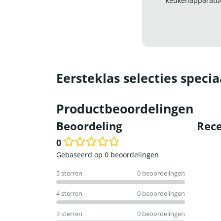
keukenapparatuu
Eersteklas selecties specia
Productbeoordelingen
Beoordeling
Rece
0
Waardering
Gebaseerd op 0 beoordelingen
0
5 sterren
0 beoordelingen
uit
5
4 sterren
0 beoordelingen
3 sterren
0 beoordelingen