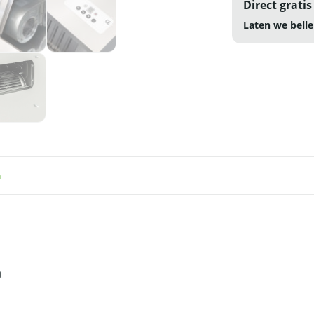
Direct gratis
Laten we belle
n
t