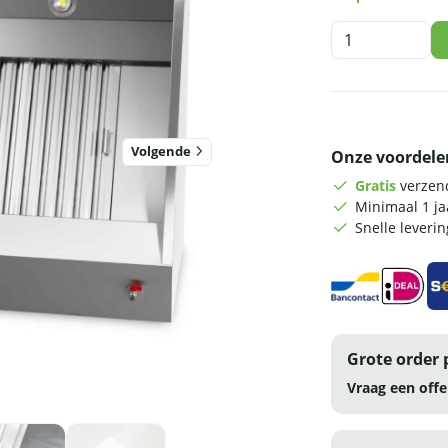
HCB
Afzuigkap
-
schuin
model
-
Volgende
Onze voordele
met
motor
Gratis
verzend
-
Minimaal 1 j
140
Snelle leveri
cm
-
230V
-
RVS
aantal
Grote order 
Vraag een offe