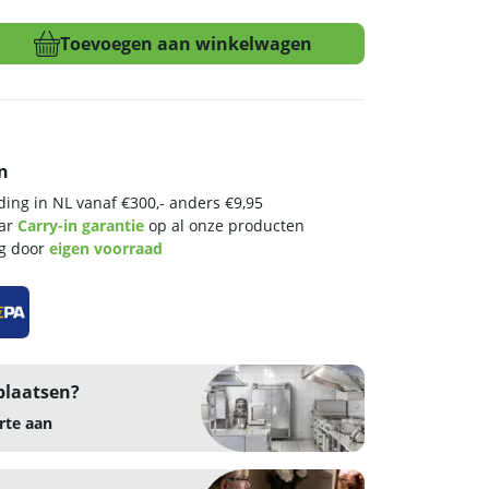
Toevoegen aan winkelwagen
n
ing in NL vanaf €300,- anders €9,95
aar
Carry-in garantie
op al onze producten
ng door
eigen voorraad
plaatsen?
rte aan