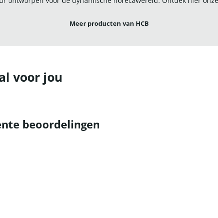
r ontworpen voor de dynamische horecawereld. Ontdek hier onze u
Meer producten van HCB
al voor jou
nte beoordelingen