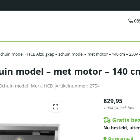
08
Schuin model
»
HCB Afzuigkap – schuin model – met motor – 140 cm – 230V 
uin model – met motor – 140 c
Schuin model
Merk:
HCB
Artikelnummer:
2754
829,95
1.004,24
incl. btw
Gratis be
Nu besteld, uiter
Op voorraad