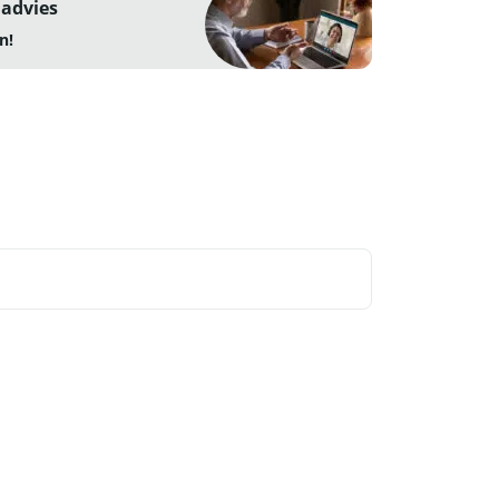
 advies
n!