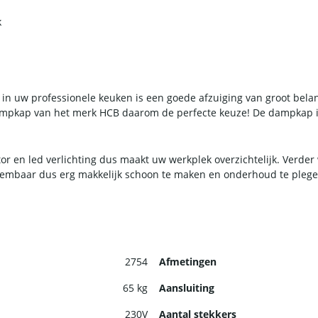
k
n in uw professionele keuken is een goede afzuiging van groot bela
dampkap van het merk HCB daarom de perfecte keuze! De dampkap is
 en led verlichting dus maakt uw werkplek overzichtelijk. Verder
tneembaar dus erg makkelijk schoon te maken en onderhoud te plege
2754
Afmetingen
65 kg
Aansluiting
230V
Aantal stekkers