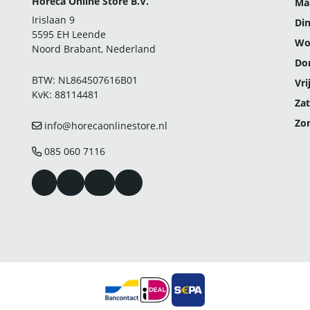
Horeca Online Store B.V.
Ma
Irislaan 9
Di
5595 EH Leende
Wo
Noord Brabant, Nederland
Do
BTW: NL864507616B01
Vri
KvK: 88114481
Zat
Zo
info@horecaonlinestore.nl
085 060 7116