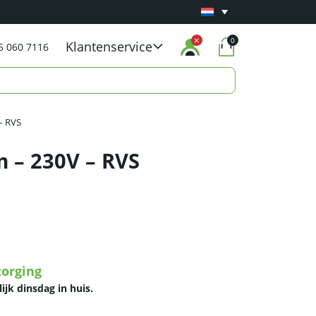
Minimaal 1 jaar
Carry-in garantie
op al onze p
0
Klantenservice
5 060 7116
– RVS
m – 230V – RVS
zorging
lijk dinsdag in huis.