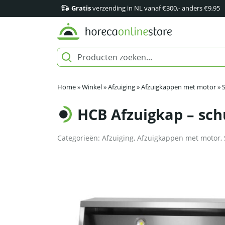
Gratis
verzending in NL vanaf €300,- anders €9,95
Home
»
Winkel
»
Afzuiging
»
Afzuigkappen met motor
»
HCB Afzuigkap – sch
Categorieën:
Afzuiging
,
Afzuigkappen met motor
,