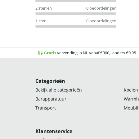
2 sterren
0 beoordelingen
1 ster
0 beoordelingen
Gratis
verzending in NL vanaf €300,- anders €9,95
Categorieën
Bekijk alle categorieën
Koelen
Barapparatuur
Warmh
Transport
Meubila
Klantenservice