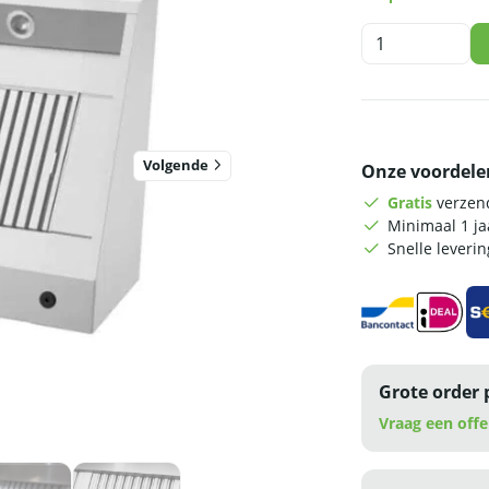
HCB
Afzuigkap
-
schuin
model
-
Volgende
Onze voordele
150
cm
Gratis
verzend
-
Minimaal 1 j
RVS
Snelle leveri
aantal
Grote order 
Vraag een offe