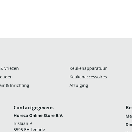
 & vriezen
Keukenapparatuur
ouden
Keukenaccessoires
ir & Inrichting
Afzuiging
Contactgegevens
Be
Horeca Online Store B.V.
Ma
Irislaan 9
Di
5595 EH Leende