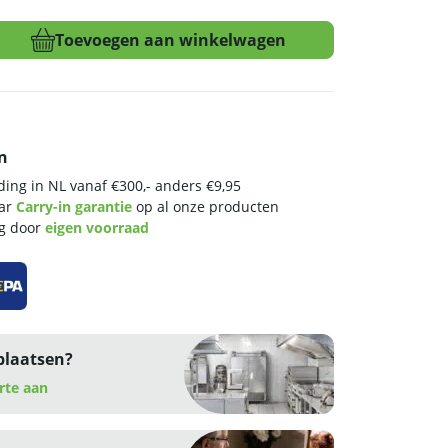
Toevoegen aan winkelwagen
n
ing in NL vanaf €300,- anders €9,95
aar
Carry-in garantie
op al onze producten
ng door
eigen voorraad
plaatsen?
rte aan