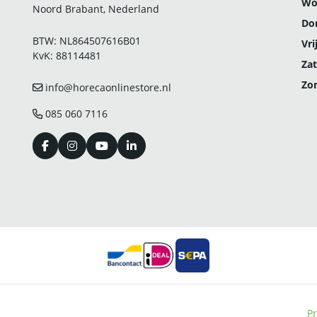
Wo
Noord Brabant, Nederland
Do
BTW: NL864507616B01
Vri
KvK: 88114481
Zat
Zo
info@horecaonlinestore.nl
085 060 7116
Pr