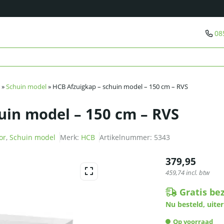
08
»
Schuin model
»
HCB Afzuigkap – schuin model – 150 cm – RVS
uin model – 150 cm – RVS
or
,
Schuin model
Merk:
HCB
Artikelnummer:
5343
379,95
459,74
incl. btw
Gratis be
Nu besteld, uiter
Op voorraad