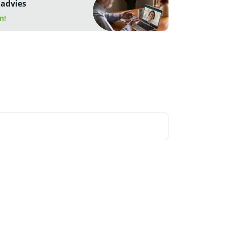
 advies
n!