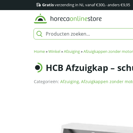
Gratis
verzending in NL vanaf €300,- anders €9,95
Home
»
Winkel
»
Afzuiging
»
Afzuigkappen zonder motor
HCB Afzuigkap – sch
Categorieën:
Afzuiging
,
Afzuigkappen zonder mot