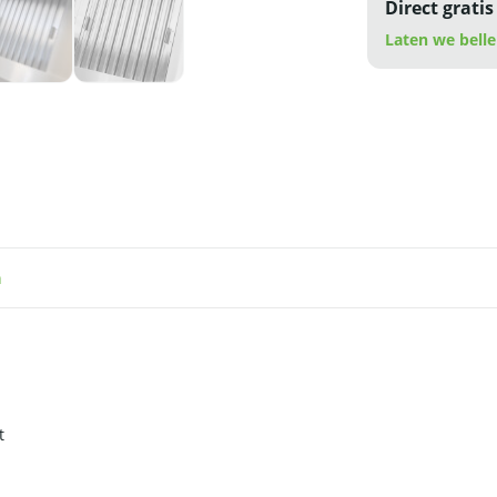
Direct gratis
Laten we belle
n
t