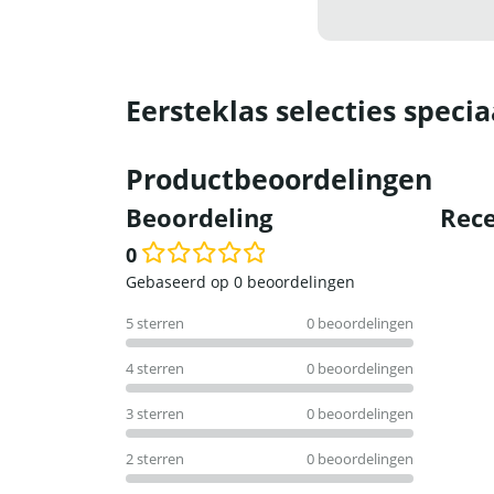
Eersteklas selecties specia
Productbeoordelingen
Beoordeling
Rece
0
Waardering
Gebaseerd op 0 beoordelingen
0
5 sterren
0 beoordelingen
uit
5
4 sterren
0 beoordelingen
3 sterren
0 beoordelingen
2 sterren
0 beoordelingen