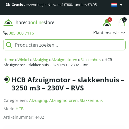
Gratis
verzending in NL vanaf €300,- anders €9,95
Minimaal 1
producten
0
Klantenservice
085 060 7116
Home
»
Winkel
»
Afzuiging
»
Afzuigmotoren
»
Slakkenhuis
»
HCB
Afzuigmotor – slakkenhuis – 3250 m3 – 230V – RVS
HCB Afzuigmotor – slakkenhuis –
3250 m3 – 230V – RVS
Categorieën:
Afzuiging
,
Afzuigmotoren
,
Slakkenhuis
Merk:
HCB
Artikelnummer:
4402