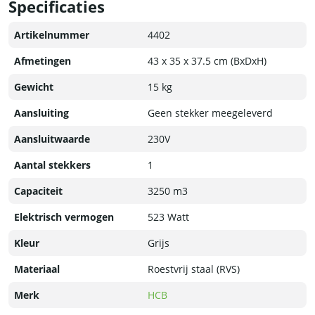
Specificaties
De motor is speciaal ontworpen om stil en soepel te werken,
waardoor u kunt genieten van een rustige en comfortabele
Artikelnummer
4402
kookervaring. Het robuuste ontwerp zorgt voor duurzaamheid
en betrouwbaarheid, zodat u jarenlang kunt vertrouwen op de
Afmetingen
43 x 35 x 37.5 cm (BxDxH)
uitstekende prestaties van onze motor.
Gewicht
15 kg
Aansluiting
Geen stekker meegeleverd
Aansluitwaarde
230V
Aantal stekkers
1
Capaciteit
3250 m3
Elektrisch vermogen
523 Watt
Kleur
Grijs
Materiaal
Roestvrij staal (RVS)
Merk
HCB