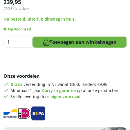
239,95
290,34
incl. btw
Nu besteld, uiterlijk dinsdag in huis.
Op voorraad
HCB
Toevoegen aan winkelwagen
Afzuigmotor
-
slakkenhuis
-
3250
Onze voordelen
m3
-
Gratis
verzending in NL vanaf €300,- anders €9,95
230V
Minimaal 1 jaar
Carry-in garantie
op al onze producten
-
Snelle levering door
eigen voorraad
RVS
aantal