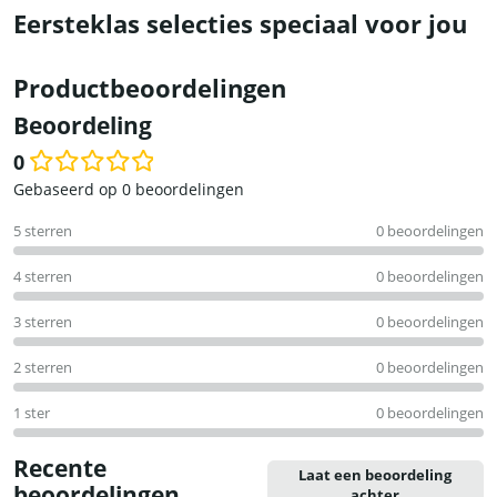
Eersteklas selecties speciaal voor jou
Productbeoordelingen
Beoordeling
0
Waardering
Gebaseerd op 0 beoordelingen
0
5 sterren
0 beoordelingen
uit
5
4 sterren
0 beoordelingen
3 sterren
0 beoordelingen
2 sterren
0 beoordelingen
1 ster
0 beoordelingen
Recente
Laat een beoordeling
beoordelingen
achter