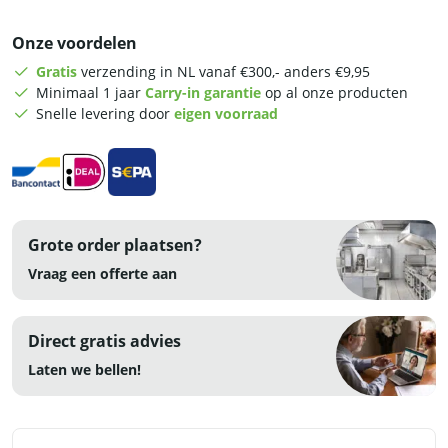
-
afvoerpomp
Onze voordelen
-
zeeppomp
Gratis
verzending in NL vanaf €300,- anders €9,95
-
Minimaal 1 jaar
Carry-in garantie
op al onze producten
400V
Snelle levering door
eigen voorraad
-
RVS
aantal
Grote order plaatsen?
Vraag een offerte aan
Direct gratis advies
Laten we bellen!