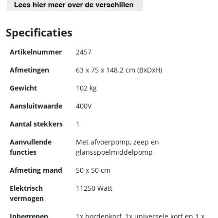
Specificaties
Artikelnummer
2457
Afmetingen
63 x 75 x 148.2 cm (BxDxH)
Gewicht
102 kg
Aansluitwaarde
400V
Aantal stekkers
1
Aanvullende
Met afvoerpomp, zeep en
functies
glansspoelmiddelpomp
Afmeting mand
50 x 50 cm
Elektrisch
11250 Watt
vermogen
Inbegrepen
1x bordenkorf, 1x universele korf en 1 x