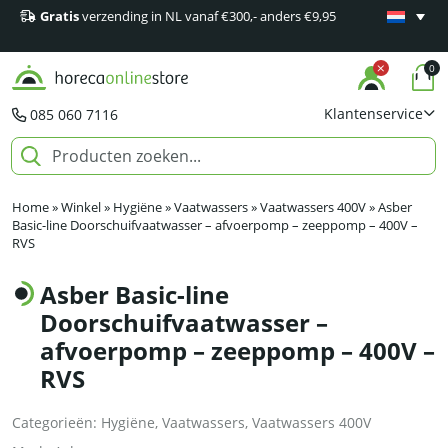
Gratis
verzending in NL vanaf €300,- anders €9,95
Minimaal 1
producten
0
Klantenservice
085 060 7116
Home
»
Winkel
»
Hygiëne
»
Vaatwassers
»
Vaatwassers 400V
»
Asber
Basic-line Doorschuifvaatwasser – afvoerpomp – zeeppomp – 400V –
RVS
Asber Basic-line
Doorschuifvaatwasser –
afvoerpomp – zeeppomp – 400V –
RVS
Categorieën:
Hygiëne
,
Vaatwassers
,
Vaatwassers 400V