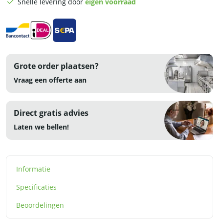
Snelle levering door
eigen voorraad
400V
-
RVS
aantal
Grote order plaatsen?
Vraag een offerte aan
Direct gratis advies
Laten we bellen!
Informatie
Specificaties
Beoordelingen