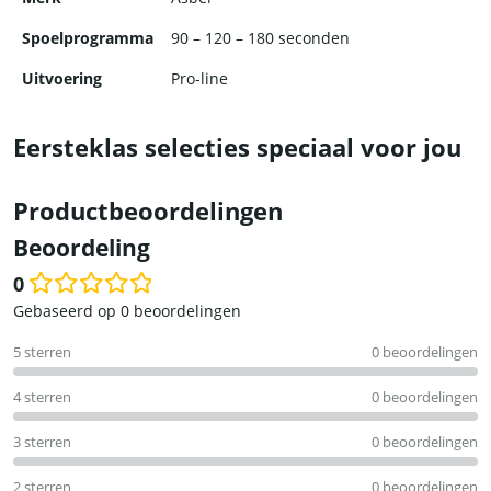
Spoelprogramma
90 – 120 – 180 seconden
Uitvoering
Pro-line
Eersteklas selecties speciaal voor jou
Productbeoordelingen
Beoordeling
0
Waardering
Gebaseerd op 0 beoordelingen
0
5 sterren
0 beoordelingen
uit
5
4 sterren
0 beoordelingen
3 sterren
0 beoordelingen
2 sterren
0 beoordelingen