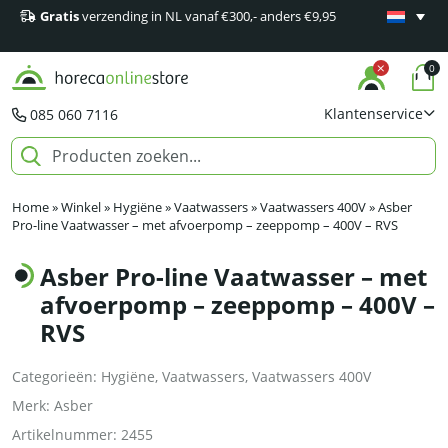
Gratis
verzending in NL vanaf €300,- anders €9,95
Minimaal 1
producten
0
Klantenservice
085 060 7116
Home
»
Winkel
»
Hygiëne
»
Vaatwassers
»
Vaatwassers 400V
»
Asber
Pro-line Vaatwasser – met afvoerpomp – zeeppomp – 400V – RVS
Asber Pro-line Vaatwasser – met
afvoerpomp – zeeppomp – 400V –
RVS
Categorieën:
Hygiëne
,
Vaatwassers
,
Vaatwassers 400V
Merk:
Asber
Artikelnummer:
2455