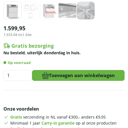
1.599,95
1.935,94
incl. btw
Gratis bezorging
Nu besteld, uiterlijk donderdag in huis.
Op voorraad
Asber
Toevoegen aan winkelwagen
Pro-
line
Vaatwasser
-
met
Onze voordelen
afvoerpomp
-
Gratis
verzending in NL vanaf €300,- anders €9,95
zeeppomp
Minimaal 1 jaar
Carry-in garantie
op al onze producten
-