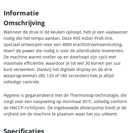
Informatie
Omschrijving
Wanneer de druk in de keuken oploopt, heb je een vaatwasser
nodig die het tempo aankan. Deze RVS Asber Profi-line,
speciaal ontworpen voor een 400V krachtstroomaansluiting,
levert de power die nodig is voor de allerdrukste momenten.
De machine warmt sneller op en doorloopt zijn cycli met
maximale efficiëntie, waardoor je tot wel 30 korven per uur
kunt verwerken. Dankzij het digitale display en de drie
wasprogramma’s (90, 120 of 180 seconden) heb je altijd
volledige controle.
Hygiëne is gegarandeerd met de Thermostop-technologie, die
zorgt voor een naspoeling op minimaal 85°C, volledig conform
de HACCP-richtlijnen. De ingebouwde afvoerpomp biedt je de
vrijheid om de machine te plaatsen waar het jou uitkomt,
terwijl de automatische zeeppompen zorgen voor een
consistente en efficiënte reiniging, elke wasbeurt opnieuw. Dit
Specificaties
is de betrouwbare krachtpatser voor de serieuze