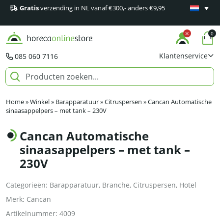
Gratis
verzending in NL vanaf €300,- anders €9,95
Minimaal 1
producten
0
Klantenservice
085 060 7116
Home
»
Winkel
»
Barapparatuur
»
Citruspersen
»
Cancan Automatische
sinaasappelpers – met tank – 230V
Cancan Automatische
sinaasappelpers – met tank –
230V
Categorieën:
Barapparatuur
,
Branche
,
Citruspersen
,
Hotel
Merk:
Cancan
Artikelnummer:
4009