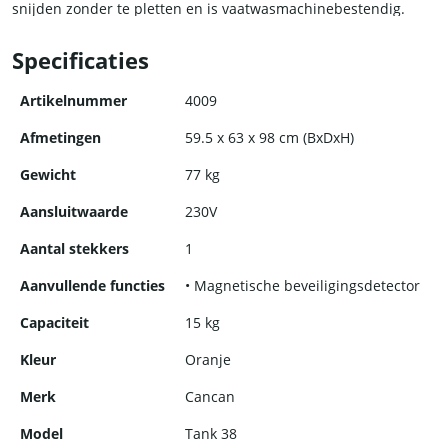
snijden zonder te pletten en is vaatwasmachinebestendig.
De Zeef en zeefbak zijn gemaakt van voedselveilig polymeer
Specificaties
om het vruchtvlees te filteren en is vaatwasmachinebestendig.
Artikelnummer
4009
De voorkap is gemaakt van duurzaam polycarbonaat en
Afmetingen
59.5 x 63 x 98 cm (BxDxH)
voorkomt het spatten van het sap. Dankzij de
veiligheidsschakelaar op de kap zal de machine niet werken
Gewicht
77 kg
als de kap niet op zijn plaats zit. Dit zorgt voor een veilig
persproces zonder enig arbeidsongeval te veroorzaken.
Aansluitwaarde
230V
Twee prullenbakken verzamelen de sinaasappelschillen, elk
Aantal stekkers
1
met een capaciteit van 8 kg.
Aanvullende functies
• Magnetische beveiligingsdetector
Capaciteit
15 kg
Kleur
Oranje
Merk
Cancan
Model
Tank 38