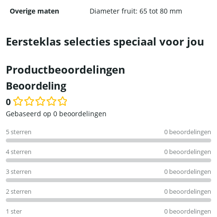
Overige maten
Diameter fruit: 65 tot 80 mm
Eersteklas selecties speciaal voor jou
Productbeoordelingen
Beoordeling
0
Waardering
Gebaseerd op 0 beoordelingen
0
5 sterren
0 beoordelingen
uit
5
4 sterren
0 beoordelingen
3 sterren
0 beoordelingen
2 sterren
0 beoordelingen
1 ster
0 beoordelingen