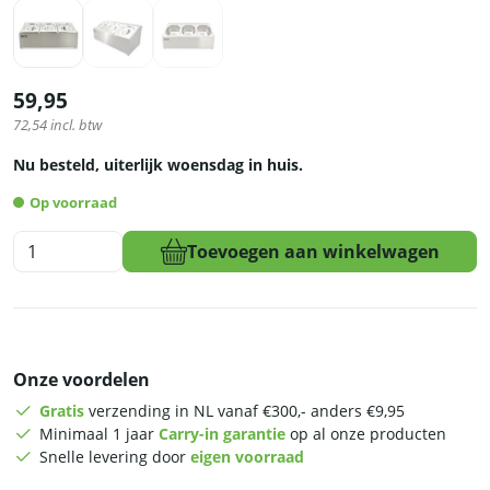
59,95
72,54
incl. btw
Nu besteld, uiterlijk woensdag in huis.
Op voorraad
HCB
Toevoegen aan winkelwagen
Bakhouder
-
3
x
1/6
Onze voordelen
GN
-
Gratis
verzending in NL vanaf €300,- anders €9,95
RVS
Minimaal 1 jaar
Carry-in garantie
op al onze producten
aantal
Snelle levering door
eigen voorraad