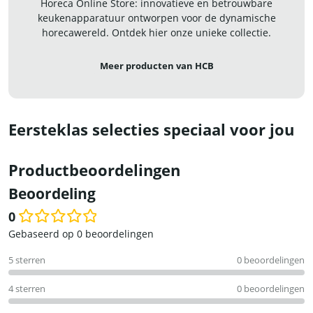
Horeca Online Store: innovatieve en betrouwbare
keukenapparatuur ontworpen voor de dynamische
horecawereld. Ontdek hier onze unieke collectie.
Meer producten van HCB
Eersteklas selecties speciaal voor jou
Productbeoordelingen
Beoordeling
0
Waardering
Gebaseerd op 0 beoordelingen
0
5 sterren
0 beoordelingen
uit
5
4 sterren
0 beoordelingen