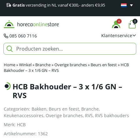
Gratis
verzending in NL vanaf €300,- anders €9,95
Minimaal 1
producten
0
Klantenservice
085 060 7116
Home
»
Winkel
»
Branche
»
Overige branches
»
Beurs en feest
»
HCB
Bakhouder – 3 x 1/6 GN – RVS
HCB Bakhouder – 3 x 1/6 GN –
RVS
Categorieën:
Bakken
,
Beurs en feest
,
Branche
,
Keukenaccessoires
,
Overige branches
,
RVS
,
RVS bakhouders
Merk:
HCB
Artikelnummer:
1362