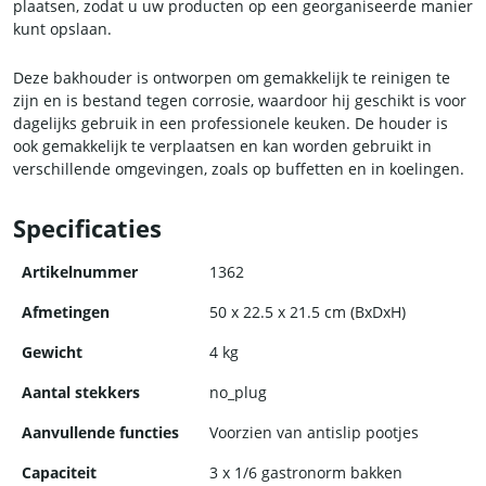
plaatsen, zodat u uw producten op een georganiseerde manier
kunt opslaan.
Deze bakhouder is ontworpen om gemakkelijk te reinigen te
zijn en is bestand tegen corrosie, waardoor hij geschikt is voor
dagelijks gebruik in een professionele keuken. De houder is
ook gemakkelijk te verplaatsen en kan worden gebruikt in
verschillende omgevingen, zoals op buffetten en in koelingen.
De bakhouder is ideaal voor het bewaren van dressings,
Specificaties
sauzen en andere kleine items die u georganiseerd wilt
houden. Het is een handige en essentiële aanvulling voor elk
Artikelnummer
1362
professioneel restaurant, hotel of café.
Afmetingen
50 x 22.5 x 21.5 cm (BxDxH)
Gewicht
4 kg
Aantal stekkers
no_plug
Aanvullende functies
Voorzien van antislip pootjes
Capaciteit
3 x 1/6 gastronorm bakken