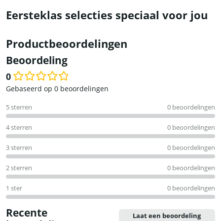
Eersteklas selecties speciaal voor jou
Productbeoordelingen
Beoordeling
0
Waardering
Gebaseerd op 0 beoordelingen
0
5 sterren
0 beoordelingen
uit
5
4 sterren
0 beoordelingen
3 sterren
0 beoordelingen
2 sterren
0 beoordelingen
1 ster
0 beoordelingen
Recente
Laat een beoordeling