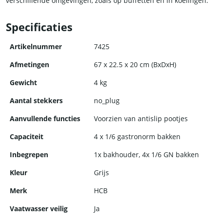
verschillende omgevingen, zoals op buffetten en in koelingen.
De bakhouder is ideaal voor het bewaren van dressings,
Specificaties
sauzen en andere kleine items die u georganiseerd wilt
houden. Het is een handige en essentiële aanvulling voor elk
Artikelnummer
7425
professioneel restaurant, hotel of café.
Afmetingen
67 x 22.5 x 20 cm (BxDxH)
Gewicht
4 kg
Aantal stekkers
no_plug
Aanvullende functies
Voorzien van antislip pootjes
Capaciteit
4 x 1/6 gastronorm bakken
Inbegrepen
1x bakhouder, 4x 1/6 GN bakken
Kleur
Grijs
Merk
HCB
Vaatwasser veilig
Ja