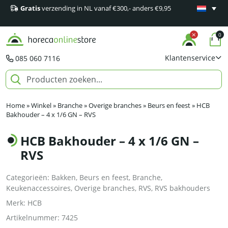
Gratis
verzending in NL vanaf €300,- anders €9,95
Minimaal 1
producten
0
Klantenservice
085 060 7116
Home
»
Winkel
»
Branche
»
Overige branches
»
Beurs en feest
»
HCB
Bakhouder – 4 x 1/6 GN – RVS
HCB Bakhouder – 4 x 1/6 GN –
RVS
Categorieën:
Bakken
,
Beurs en feest
,
Branche
,
Keukenaccessoires
,
Overige branches
,
RVS
,
RVS bakhouders
Merk:
HCB
Artikelnummer:
7425