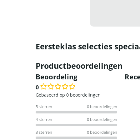
Eersteklas selecties specia
Productbeoordelingen
Beoordeling
Rece
0
Waardering
Gebaseerd op 0 beoordelingen
0
5 sterren
0 beoordelingen
uit
5
4 sterren
0 beoordelingen
3 sterren
0 beoordelingen