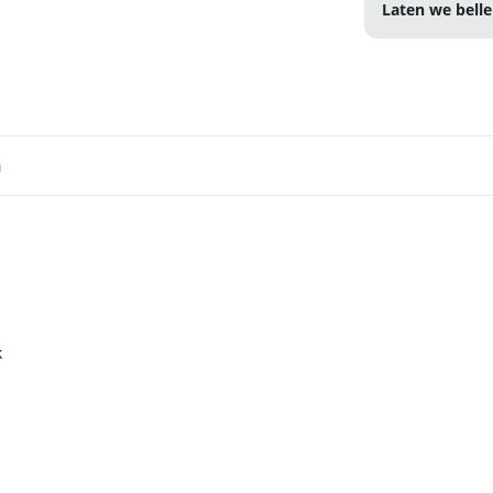
Laten we belle
n
k