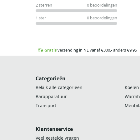
2 sterren
0 beoordelingen
1 ster
0 beoordelingen
Gratis
verzending in NL vanaf €300,- anders €9,95
Categorieën
Bekijk alle categorieën
Koelen
Barapparatuur
Warmh
Transport
Meubila
Klantenservice
Veel gestelde vragen