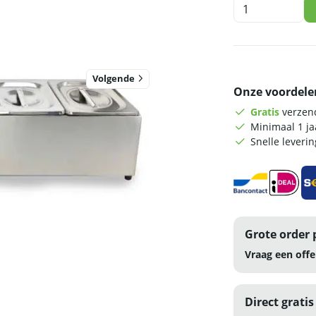
HCB
Bakhouder
-
5
x
1/6
Volgende
Onze voordele
GN
-
Gratis
verzend
RVS
Minimaal 1 j
aantal
Snelle leveri
Grote order 
Vraag een offe
Direct gratis