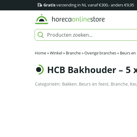
Gratis
verzending in NL vanaf €300,- anders €9,95
Home
»
Winkel
»
Branche
»
Overige branches
»
Beurs en 
HCB Bakhouder – 5 x
Categorieën:
Bakken
,
Beurs en feest
,
Branche
,
Keu