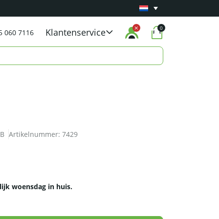
Minimaal 1 jaar
Carry-in garantie
op al onze p
0
Klantenservice
5 060 7116
B
Artikelnummer:
7429
lijk woensdag in huis.