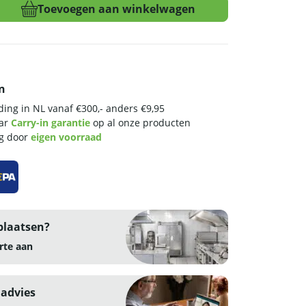
Toevoegen aan winkelwagen
n
ing in NL vanaf €300,- anders €9,95
aar
Carry-in garantie
op al onze producten
ng door
eigen voorraad
plaatsen?
rte aan
 advies