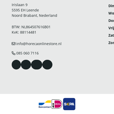
Irislaan 9
Di
5595 EH Leende
Wo
Noord Brabant, Nederland
Do
BTW: NL864507616B01
Vri
KvK: 88114481
Zat
Zo
info@horecaonlinestore.nl
085 060 7116