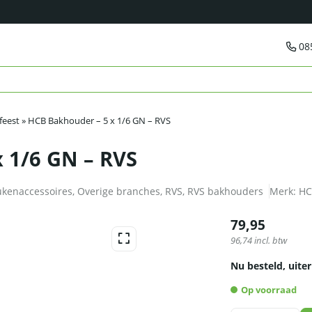
08
feest
»
HCB Bakhouder – 5 x 1/6 GN – RVS
 1/6 GN – RVS
kenaccessoires
,
Overige branches
,
RVS
,
RVS bakhouders
Merk:
HC
79,95
96,74
incl. btw
Nu besteld, uiter
Op voorraad