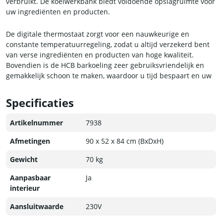
verbruikt. De koelwerkbank biedt voldoende opslagruimte voor
uw ingrediënten en producten.
De digitale thermostaat zorgt voor een nauwkeurige en
constante temperatuurregeling, zodat u altijd verzekerd bent
van verse ingrediënten en producten van hoge kwaliteit.
Bovendien is de HCB barkoeling zeer gebruiksvriendelijk en
gemakkelijk schoon te maken, waardoor u tijd bespaart en uw
bar altijd netjes blijft.
Specificaties
De HCB barkoeling met glazen schuifdeuren is van
hoogwaardige kwaliteit en heeft een stijlvol design dat perfect
Artikelnummer
7938
past in elke professionele keuken. Kies voor betrouwbaarheid
en functionaliteit met de HCB barkoeling.
Afmetingen
90 x 52 x 84 cm (BxDxH)
Gewicht
70 kg
Aanpasbaar
Ja
interieur
Aansluitwaarde
230V