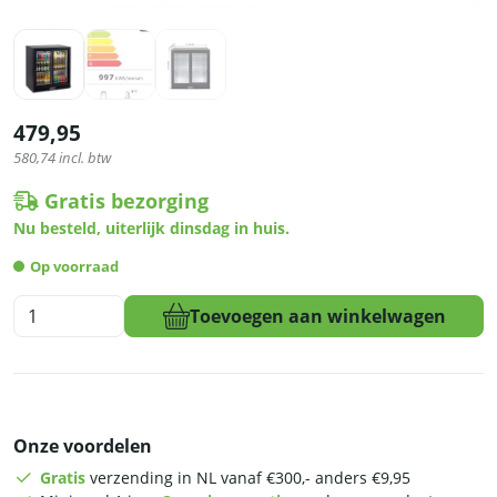
479,95
580,74
incl. btw
Gratis bezorging
Nu besteld, uiterlijk dinsdag in huis.
Op voorraad
HCB
Toevoegen aan winkelwagen
Barkoeling
-
glazen
schuifdeuren
-
Onze voordelen
218
liter
Gratis
verzending in NL vanaf €300,- anders €9,95
-