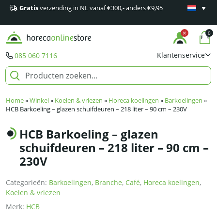
Gratis
verzending in NL vanaf €300,- anders €9,95
Minimaal 1
producten
0
Klantenservice
085 060 7116
Home
»
Winkel
»
Koelen & vriezen
»
Horeca koelingen
»
Barkoelingen
»
HCB Barkoeling – glazen schuifdeuren – 218 liter – 90 cm – 230V
HCB Barkoeling – glazen
schuifdeuren – 218 liter – 90 cm –
230V
Categorieën:
Barkoelingen
,
Branche
,
Café
,
Horeca koelingen
,
Koelen & vriezen
Merk:
HCB