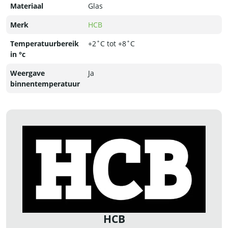
Materiaal
Glas
Merk
HCB
Temperatuurbereik
+2˚C tot +8˚C
in °c
Weergave
Ja
binnentemperatuur
HCB