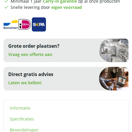
Minimaal 1 jaar
Carry-in garantie
op al onze producten
90
Snelle levering door
eigen voorraad
cm
-
230V
aantal
Grote order plaatsen?
Vraag een offerte aan
Direct gratis advies
Laten we bellen!
Informatie
Specificaties
Beoordelingen