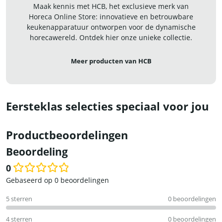
Maak kennis met HCB, het exclusieve merk van
Horeca Online Store: innovatieve en betrouwbare
keukenapparatuur ontworpen voor de dynamische
horecawereld. Ontdek hier onze unieke collectie.
Meer producten van HCB
Eersteklas selecties speciaal voor jou
Productbeoordelingen
Beoordeling
0
Waardering
Gebaseerd op 0 beoordelingen
0
5 sterren
0 beoordelingen
uit
5
4 sterren
0 beoordelingen