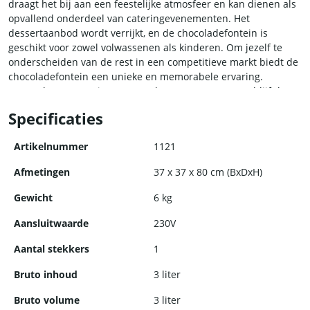
draagt het bij aan een feestelijke atmosfeer en kan dienen als
opvallend onderdeel van cateringevenementen. Het
dessertaanbod wordt verrijkt, en de chocoladefontein is
geschikt voor zowel volwassenen als kinderen. Om jezelf te
onderscheiden van de rest in een competitieve markt biedt de
chocoladefontein een unieke en memorabele ervaring.
Aanpasbaar aan seizoenen en thema-evenementen, blijft het
een veelzijdige en aantrekkelijke investering voor diverse
Specificaties
horecabedrijven.
Artikelnummer
1121
Afmetingen
37 x 37 x 80 cm (BxDxH)
Gewicht
6 kg
Aansluitwaarde
230V
Aantal stekkers
1
Bruto inhoud
3 liter
Bruto volume
3 liter