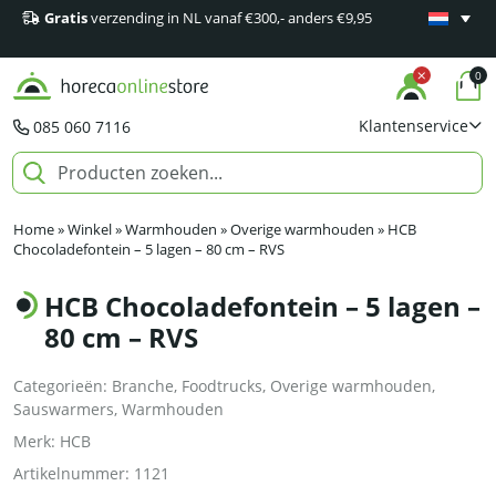
Gratis
verzending in NL vanaf €300,- anders €9,95
Minimaal 1
producten
0
Klantenservice
085 060 7116
Home
»
Winkel
»
Warmhouden
»
Overige warmhouden
»
HCB
Chocoladefontein – 5 lagen – 80 cm – RVS
HCB Chocoladefontein – 5 lagen –
80 cm – RVS
Categorieën:
Branche
,
Foodtrucks
,
Overige warmhouden
,
Sauswarmers
,
Warmhouden
Merk:
HCB
Artikelnummer:
1121