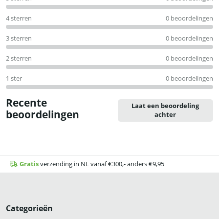
uit
5
4 sterren
0 beoordelingen
3 sterren
0 beoordelingen
2 sterren
0 beoordelingen
1 ster
0 beoordelingen
Recente
Laat een beoordeling
beoordelingen
achter
Gratis
verzending in NL vanaf €300,- anders €9,95
Categorieën