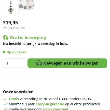
319,95
387,14
incl. btw
Gratis bezorging
Nu besteld, uiterlijk woensdag in huis.
Op voorraad
HCB
Toevoegen aan winkelwagen
Chocoladefontein
-
5
lagen
-
Onze voordelen
80
cm
Gratis
verzending in NL vanaf €300,- anders €9,95
-
Minimaal 1 jaar
Carry-in garantie
op al onze producten
RVS
Snelle levering door
eigen voorraad