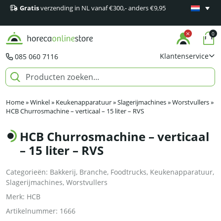
Gratis
verzending in NL vanaf €300,- anders €9,95
Minimaal 1
producten
0
Klantenservice
085 060 7116
Home
»
Winkel
»
Keukenapparatuur
»
Slagerijmachines
»
Worstvullers
»
HCB Churrosmachine – verticaal – 15 liter – RVS
HCB Churrosmachine – verticaal
– 15 liter – RVS
Categorieën:
Bakkerij
,
Branche
,
Foodtrucks
,
Keukenapparatuur
,
Slagerijmachines
,
Worstvullers
Merk:
HCB
Artikelnummer:
1666