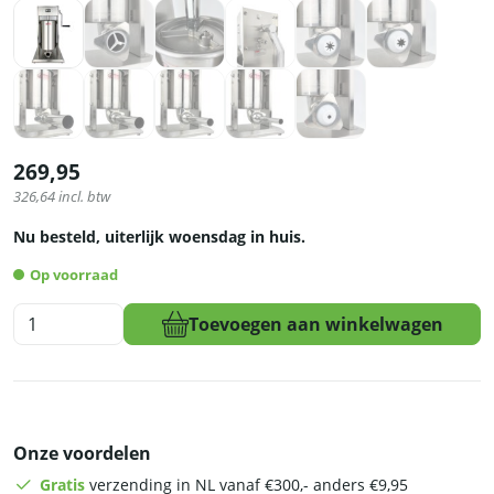
269,95
326,64
incl. btw
Nu besteld, uiterlijk woensdag in huis.
Op voorraad
HCB
Toevoegen aan winkelwagen
Churrosmachine
-
verticaal
-
15
Onze voordelen
liter
-
Gratis
verzending in NL vanaf €300,- anders €9,95