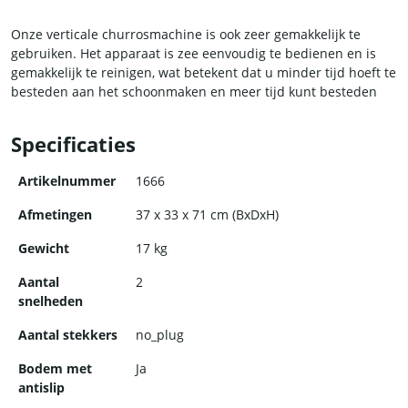
Onze verticale churrosmachine is ook zeer gemakkelijk te
gebruiken. Het apparaat is zee eenvoudig te bedienen en is
gemakkelijk te reinigen, wat betekent dat u minder tijd hoeft te
besteden aan het schoonmaken en meer tijd kunt besteden
aan het creëren van heerlijke churros. Bovendien is de
machine zeer duurzaam en is het ontworpen om jarenlang
Specificaties
mee te gaan.
Artikelnummer
1666
Afmetingen
37 x 33 x 71 cm (BxDxH)
Gewicht
17 kg
Aantal
2
snelheden
Aantal stekkers
no_plug
Bodem met
Ja
antislip