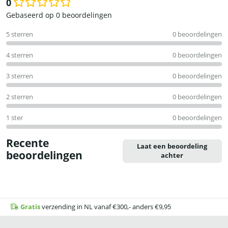
0
Waardering
Gebaseerd op 0 beoordelingen
0
5 sterren
0 beoordelingen
uit
5
4 sterren
0 beoordelingen
3 sterren
0 beoordelingen
2 sterren
0 beoordelingen
1 ster
0 beoordelingen
Recente
Laat een beoordeling
beoordelingen
achter
Gratis
verzending in NL vanaf €300,- anders €9,95