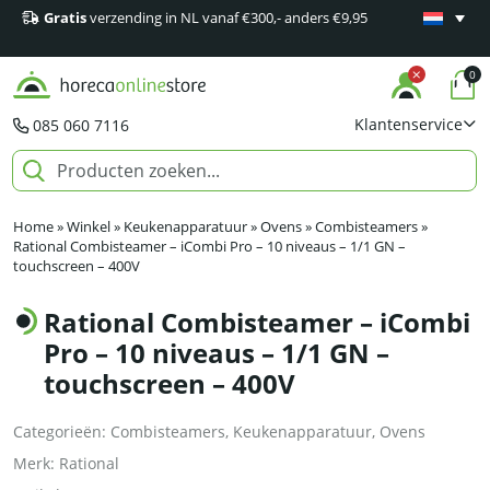
Gratis
verzending in NL vanaf €300,- anders €9,95
Minimaal 1
producten
0
Klantenservice
085 060 7116
Home
»
Winkel
»
Keukenapparatuur
»
Ovens
»
Combisteamers
»
Rational Combisteamer – iCombi Pro – 10 niveaus – 1/1 GN –
touchscreen – 400V
Rational Combisteamer – iCombi
Pro – 10 niveaus – 1/1 GN –
touchscreen – 400V
Categorieën:
Combisteamers
,
Keukenapparatuur
,
Ovens
Merk:
Rational