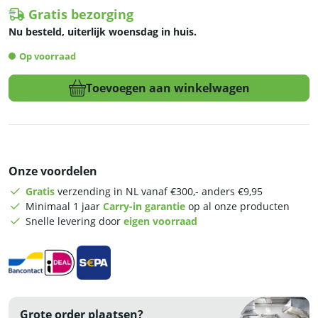
Gratis bezorging
Nu besteld, uiterlijk woensdag in huis.
Op voorraad
Toevoegen aan winkelwagen
Rational
Combisteamer
-
iCombi
Pro
-
Onze voordelen
10
Gratis
verzending in NL vanaf €300,- anders €9,95
niveaus
Minimaal 1 jaar
Carry-in garantie
op al onze producten
-
Snelle levering door
eigen voorraad
1/1
GN
-
touchscreen
-
400V
Grote order plaatsen?