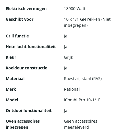
keukens. Standaard voorzien van een kernthermometer, Delta-
T-bereidingsopties en een iCareSystem voor zelfreiniging.
Elektrisch vermogen
18900 Watt
Geschikt voor
10 x 1/1 GN rekken (Niet
Capaciteit
inbegrepen)
10 niveau’s voor 1/1 GN-toebehoren, in de lengte in te
Grill functie
Ja
schuiven
Hete lucht functionaliteit
Ja
Uitneembare standaard inhangrekken met een inhangafstand
Kleur
Grijs
van 68 mm
Koeldeur constructie
Ja
Grote keuze uit toebehoren voor verschillende
bereidingsmethoden zoals grillen, stoven of bakken.
Materiaal
Roestvrij staal (RVS)
Merk
Rational
Voor gebruik met de 1/1, 1/2, 2/3 en 1/3 GN-toebehoren
Model
iCombi Pro 10-1/1E
Modus Combi-steamer
Ontdooi functionaliteit
Ja
Stomen 30 °C – 130 °C
Oven accessoires
Geen accessoires
inbegrepen
meegeleverd