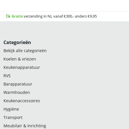
Automatische voorkeuze van de starttijd met instelbare datum
en tijd
Gratis
verzending in NL vanaf €300,- anders €9,95
Geïntegreerde handdouche met automatisch terugtreksysteem
en schakelbare functie van sproeistand naar enkele straal.
Energiebesparende, duurzame ledverlichting in de ovenruimte
Categorieën
met hoge kleurweergave voor het snel herkennen van de
Bekijk alle categorieën
toestand van de te bereiden etenswaren
Koelen & vriezen
Keukenapparatuur
RVS
Barapparatuur
Warmhouden
Keukenaccessoires
Hygiëne
Transport
Meubilair & Inrichting