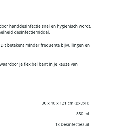
door handdesinfectie snel en hygiënisch wordt.
elheid desinfectiemiddel.
. Dit betekent minder frequente bijvullingen en
 waardoor je flexibel bent in je keuze van
mheid in gedachten. Met een strak en modern
30 x 40 x 121 cm (BxDxH)
850 ml
1x Desinfectiezuil