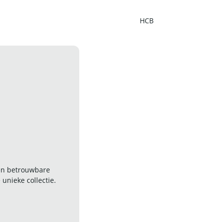
HCB
 en betrouwbare
nieke collectie.