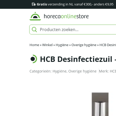
Gratis
verzending in NL vanaf €300,- anders €9,95
Home
»
Winkel
»
Hygiëne
»
Overige hygiëne
»
HCB Desinf
HCB Desinfectiezuil 
Categorieën:
Hygiëne
,
Overige hygiëne
Merk:
HC