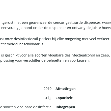
 uitgerust met een geavanceerde sensor-gestuurde dispenser, waar
eenvoudig je hand onder de dispenser en ontvang de juiste hoeve
ast onze desinfectiezuil perfect bij elke omgeving met veel verkeer
ctiemiddel beschikbaar is.
 is geschikt voor alle soorten vloeibare desinfectiealcohol en zeep,
 oplossing voor verschillende behoeften en voorkeuren.
lang mee te gaan, is onze desinfectiezuil ontworpen met duurzaa
jl het toch robuust genoeg is om dagelijks gebruik te weerstaan.
2919
Afmetingen
10 kg
Capaciteit
le soorten vloeibare desinfectie
Inbegrepen