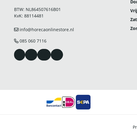
Do
BTW: NL864507616B01
Vri
KvK: 88114481
Zat
Zo
info@horecaonlinestore.nl
085 060 7116
Pr