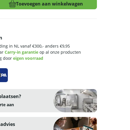
Toevoegen aan winkelwagen
n
ing in NL vanaf €300,- anders €9,95
aar
Carry-in garantie
op al onze producten
ng door
eigen voorraad
plaatsen?
rte aan
 advies