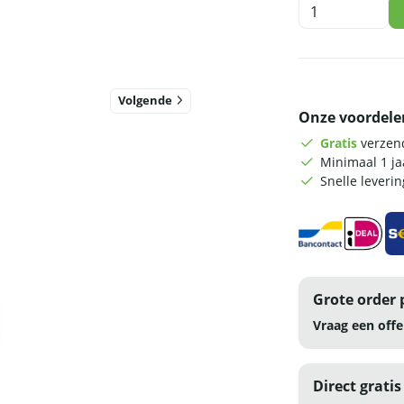
HCB
Desinfectiezuil
-
contactloze
sensor
-
Volgende
Onze voordele
850
ml
Gratis
verzend
aantal
Minimaal 1 j
Snelle leveri
Grote order 
Vraag een offe
Direct gratis