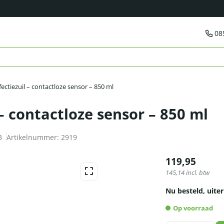
08
ectiezuil – contactloze sensor – 850 ml
– contactloze sensor – 850 ml
B
Artikelnummer:
2919
119,95
145,14
incl. btw
Nu besteld, uiter
Op voorraad