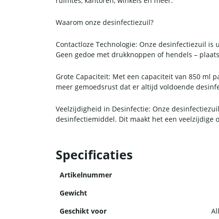
ruimtes, kantoren, winkels en meer.
Waarom onze desinfectiezuil?
Contactloze Technologie: Onze desinfectiezuil is
Geen gedoe met drukknoppen of hendels – plaats 
Grote Capaciteit: Met een capaciteit van 850 ml p
meer gemoedsrust dat er altijd voldoende desinfe
Veelzijdigheid in Desinfectie: Onze desinfectiezuil
desinfectiemiddel. Dit maakt het een veelzijdige
Robuuste en Stijlvolle Constructie: Gebouwd om 
Specificaties
ontwerp past het naadloos in elke omgeving, terwi
Artikelnummer
Gewicht
Geschikt voor
Al