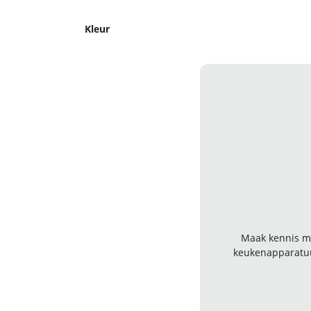
Kleur
Maak kennis me
keukenapparatuu