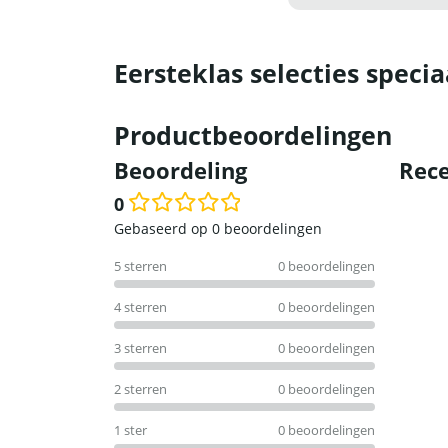
Eersteklas selecties specia
Productbeoordelingen
Beoordeling
Rece
0
Waardering
Gebaseerd op 0 beoordelingen
0
5 sterren
0 beoordelingen
uit
5
4 sterren
0 beoordelingen
3 sterren
0 beoordelingen
2 sterren
0 beoordelingen
1 ster
0 beoordelingen