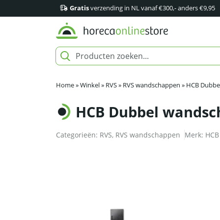
Gratis
verzending in NL vanaf €300,- anders €9,95
Home
»
Winkel
»
RVS
»
RVS wandschappen
»
HCB Dubbel
HCB Dubbel wandsch
Categorieën:
RVS
,
RVS wandschappen
Merk:
HCB