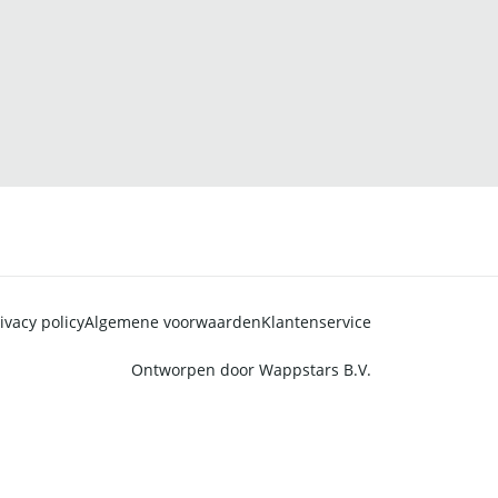
ivacy policy
Algemene voorwaarden
Klantenservice
Ontworpen door
Wappstars B.V.