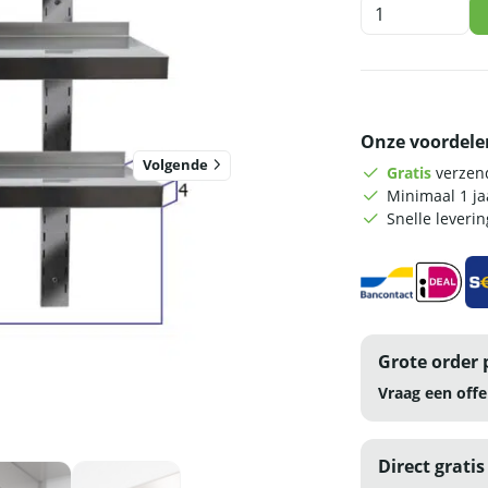
HCB
Dubbel
wandschap
-
100
x
Onze voordele
40
cm
Volgende
Gratis
verzend
-
Minimaal 1 j
RVS
Snelle leveri
aantal
Grote order 
Vraag een offe
Direct gratis