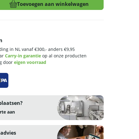
Toevoegen aan winkelwagen
n
ing in NL vanaf €300,- anders €9,95
aar
Carry-in garantie
op al onze producten
ng door
eigen voorraad
plaatsen?
rte aan
 advies