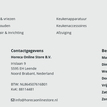
 & vriezen
Keukenapparatuur
ouden
Keukenaccessoires
ir & Inrichting
Afzuiging
Contactgegevens
Be
Horeca Online Store B.V.
Ma
Irislaan 9
Di
5595 EH Leende
Wo
Noord Brabant, Nederland
Do
BTW: NL864507616B01
Vri
KvK: 88114481
Zat
Zo
info@horecaonlinestore.nl