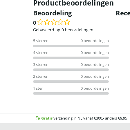
Productbeoordelingen
Beoordeling
Rece
0
Waardering
Gebaseerd op 0 beoordelingen
0
5 sterren
0 beoordelingen
uit
5
4 sterren
0 beoordelingen
3 sterren
0 beoordelingen
2 sterren
0 beoordelingen
1 ster
0 beoordelingen
Gratis
verzending in NL vanaf €300,- anders €9,95