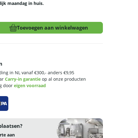
lijk maandag in huis.
Toevoegen aan winkelwagen
n
ing in NL vanaf €300,- anders €9,95
aar
Carry-in garantie
op al onze producten
ng door
eigen voorraad
plaatsen?
rte aan