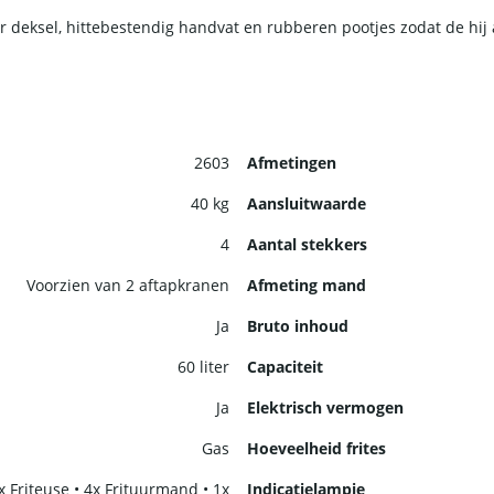
deksel, hittebestendig handvat en rubberen pootjes zodat de hij alt
2603
Afmetingen
40 kg
Aansluitwaarde
4
Aantal stekkers
Voorzien van 2 aftapkranen
Afmeting mand
Ja
Bruto inhoud
60 liter
Capaciteit
Ja
Elektrisch vermogen
Gas
Hoeveelheid frites
1x Friteuse • 4x Frituurmand • 1x
Indicatielampje