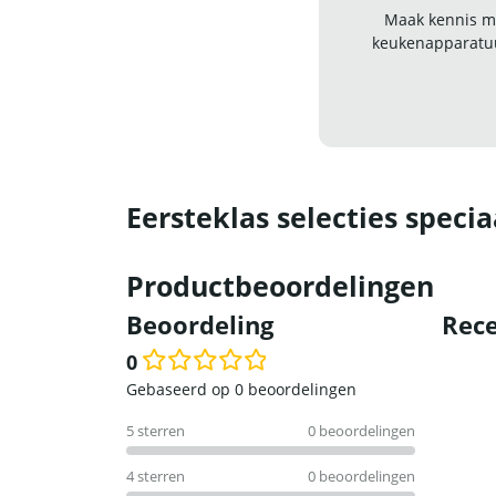
Maak kennis me
keukenapparatuu
Eersteklas selecties specia
Productbeoordelingen
Beoordeling
Rece
0
Waardering
Gebaseerd op 0 beoordelingen
0
5 sterren
0 beoordelingen
uit
5
4 sterren
0 beoordelingen