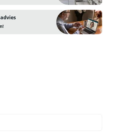
 advies
n!