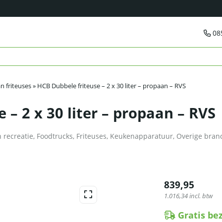
08
n friteuses
»
HCB Dubbele friteuse – 2 x 30 liter – propaan – RVS
 – 2 x 30 liter – propaan – RVS
 recreatie
,
Foodtrucks
,
Friteuses
,
Keukenapparatuur
,
Overige bran
839,95
1.016,34
incl. btw
Gratis be