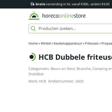
Gratis
verzending in NL vanaf €300,- anders €9,95
Home
»
Winkel
»
Keukenapparatuur
»
Friteuses
»
Propaa
HCB Dubbele friteuse
Categorieën:
Beurs en feest
,
Branche
,
Camping en
Snackbar
Merk:
HCB
Artikelnummer:
2603