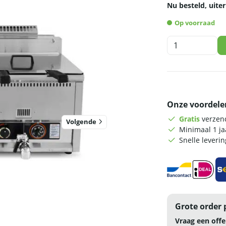
Nu besteld, uiter
Op voorraad
HCB
Dubbele
friteuse
-
2
x
Onze voordele
30
liter
Gratis
verzend
Volgende
-
Minimaal 1 j
propaan
Snelle leveri
-
RVS
aantal
Grote order 
Vraag een offe