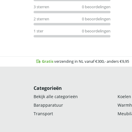
3 sterren
0 beoordelingen
2 sterren
0 beoordelingen
1 ster
0 beoordelingen
Gratis
verzending in NL vanaf €300,- anders €9,95
Categorieën
Bekijk alle categorieën
Koelen
Barapparatuur
Warmh
Transport
Meubila