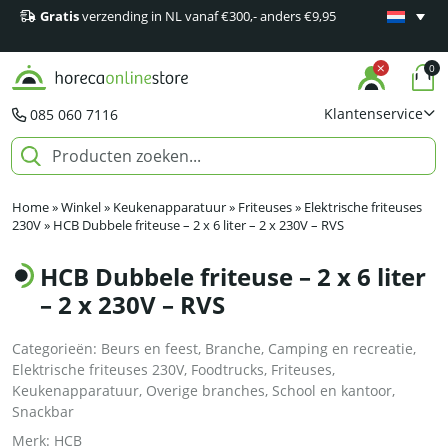
Gratis
verzending in NL vanaf €300,- anders €9,95
Minimaal 1
producten
0
Klantenservice
085 060 7116
Home
»
Winkel
»
Keukenapparatuur
»
Friteuses
»
Elektrische friteuses
230V
»
HCB Dubbele friteuse – 2 x 6 liter – 2 x 230V – RVS
HCB Dubbele friteuse – 2 x 6 liter
– 2 x 230V – RVS
Categorieën:
Beurs en feest
,
Branche
,
Camping en recreatie
,
Elektrische friteuses 230V
,
Foodtrucks
,
Friteuses
,
Keukenapparatuur
,
Overige branches
,
School en kantoor
,
Snackbar
Merk:
HCB