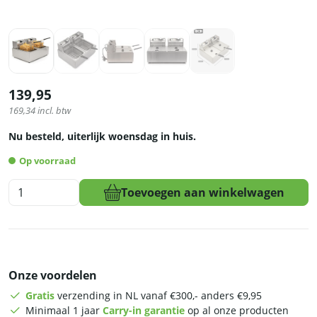
139,95
169,34
incl. btw
Nu besteld, uiterlijk woensdag in huis.
Op voorraad
HCB
Toevoegen aan winkelwagen
Dubbele
friteuse
-
2
x
Onze voordelen
6
liter
Gratis
verzending in NL vanaf €300,- anders €9,95
-
Minimaal 1 jaar
Carry-in garantie
op al onze producten