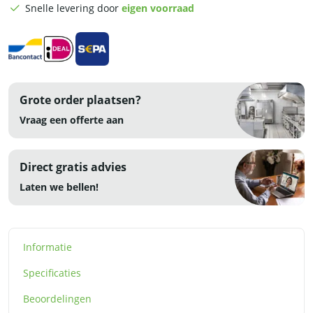
2
Snelle levering door
eigen voorraad
x
230V
-
RVS
aantal
Grote order plaatsen?
Vraag een offerte aan
Direct gratis advies
Laten we bellen!
Informatie
Specificaties
Beoordelingen