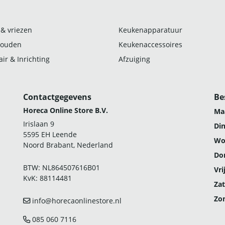
 & vriezen
Keukenapparatuur
ouden
Keukenaccessoires
ir & Inrichting
Afzuiging
Contactgegevens
Be
Horeca Online Store B.V.
Ma
Irislaan 9
Di
5595 EH Leende
Wo
Noord Brabant, Nederland
Do
BTW: NL864507616B01
Vri
KvK: 88114481
Zat
Zo
info@horecaonlinestore.nl
085 060 7116