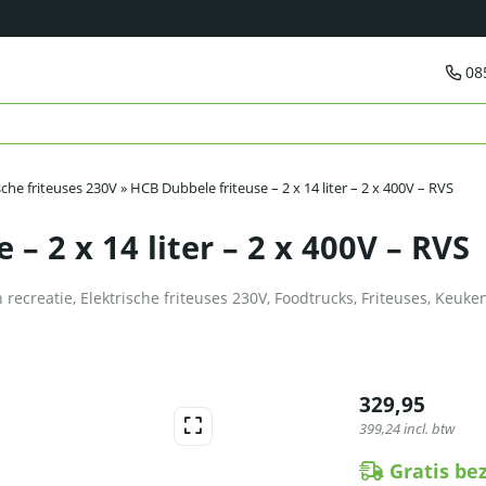
08
sche friteuses 230V
»
HCB Dubbele friteuse – 2 x 14 liter – 2 x 400V – RVS
– 2 x 14 liter – 2 x 400V – RVS
 recreatie
,
Elektrische friteuses 230V
,
Foodtrucks
,
Friteuses
,
Keuke
329,95
399,24
incl. btw
Gratis be