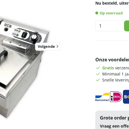
Nu besteld, uiter
Op voorraad
HCB
Dubbele
friteuse
-
Volgende
2
x
Onze voordele
14
liter
Gratis
verzend
-
Minimaal 1 j
2
Snelle leveri
x
400V
-
RVS
aantal
Grote order 
Vraag een offe