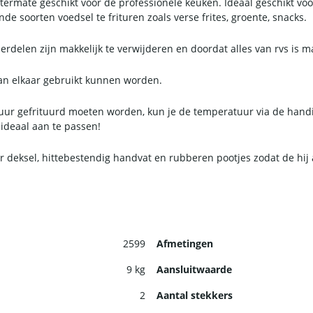
uitermate geschikt voor de professionele keuken. Ideaal geschikt vo
nde soorten voedsel te frituren zoals verse frites, groente, snacks.
rdelen zijn makkelijk te verwijderen en doordat alles van rvs is ma
 van elkaar gebruikt kunnen worden.
uur gefrituurd moeten worden, kun je de temperatuur via de hand
ideaal aan te passen!
deksel, hittebestendig handvat en rubberen pootjes zodat de hij alt
2599
Afmetingen
9 kg
Aansluitwaarde
2
Aantal stekkers