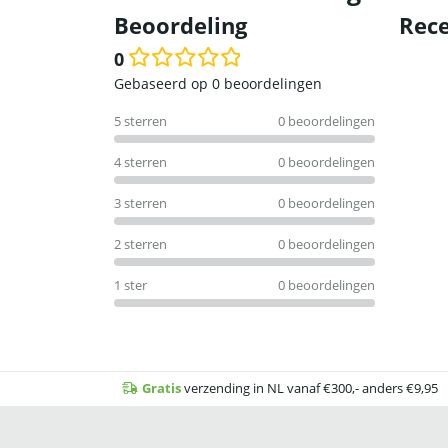
Beoordeling
Rece
0
Waardering
Gebaseerd op 0 beoordelingen
0
5 sterren
0 beoordelingen
uit
5
4 sterren
0 beoordelingen
3 sterren
0 beoordelingen
2 sterren
0 beoordelingen
1 ster
0 beoordelingen
Gratis
verzending in NL vanaf €300,- anders €9,95