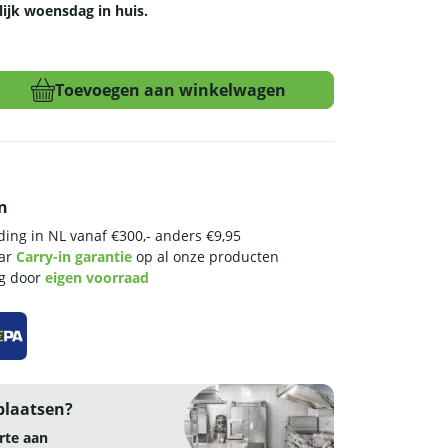
lijk woensdag in huis.
Toevoegen aan winkelwagen
n
ing in NL vanaf €300,- anders €9,95
aar
Carry-in garantie
op al onze producten
ng door
eigen voorraad
plaatsen?
rte aan