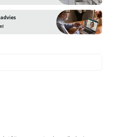
 advies
n!