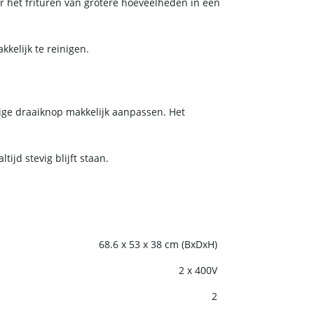
or het frituren van grotere hoeveelheden in een
kkelijk te reinigen.
ige draaiknop makkelijk aanpassen. Het
ijd stevig blijft staan.
68.6 x 53 x 38 cm (BxDxH)
2 x 400V
2