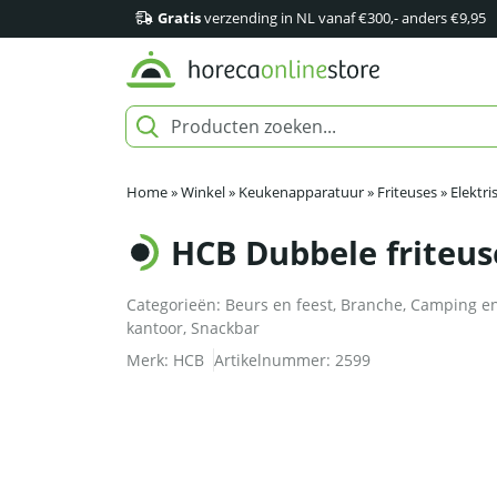
Gratis
verzending in NL vanaf €300,- anders €9,95
Home
»
Winkel
»
Keukenapparatuur
»
Friteuses
»
Elektri
HCB Dubbele friteuse 
Categorieën:
Beurs en feest
,
Branche
,
Camping en
kantoor
,
Snackbar
Merk:
HCB
Artikelnummer:
2599