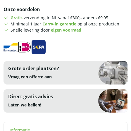
x
Onze voordelen
30
liter
Gratis
verzending in NL vanaf €300,- anders €9,95
-
Minimaal 1 jaar
Carry-in garantie
op al onze producten
aardgas
Snelle levering door
eigen voorraad
-
RVS
aantal
Grote order plaatsen?
Vraag een offerte aan
Direct gratis advies
Laten we bellen!
Informatie