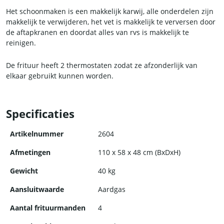
Het schoonmaken is een makkelijk karwij, alle onderdelen zijn
makkelijk te verwijderen, het vet is makkelijk te verversen door
de aftapkranen en doordat alles van rvs is makkelijk te
reinigen.
De frituur heeft 2 thermostaten zodat ze afzonderlijk van
elkaar gebruikt kunnen worden.
Omdat niet al je producten op dezelfde temperatuur
gefrituurd moeten worden, kun je de temperatuur via de
Specificaties
handige draaiknop makkelijk aanpassen. Het
temperatuurbereik zit tussen de 50 en 200°C dus ideaal aan te
Artikelnummer
2604
passen!
Afmetingen
110 x 58 x 48 cm (BxDxH)
Ook is de frituurpan voorzien van een afneembaar deksel,
Gewicht
40 kg
hittebestendig handvat en rubberen pootjes zodat de hij altijd
stevig blijft staan.
Aansluitwaarde
Aardgas
Aantal frituurmanden
4