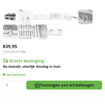
839,95
1.016,34
incl. btw
Gratis bezorging
Nu besteld, uiterlijk dinsdag in huis.
Op voorraad
HCB
Toevoegen aan winkelwagen
Dubbele
friteuse
-
2