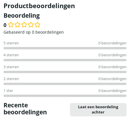
Productbeoordelingen
Beoordeling
0
Waardering
Gebaseerd op 0 beoordelingen
0
5 sterren
0 beoordelingen
uit
5
4 sterren
0 beoordelingen
3 sterren
0 beoordelingen
2 sterren
0 beoordelingen
1 ster
0 beoordelingen
Recente
Laat een beoordeling
beoordelingen
achter