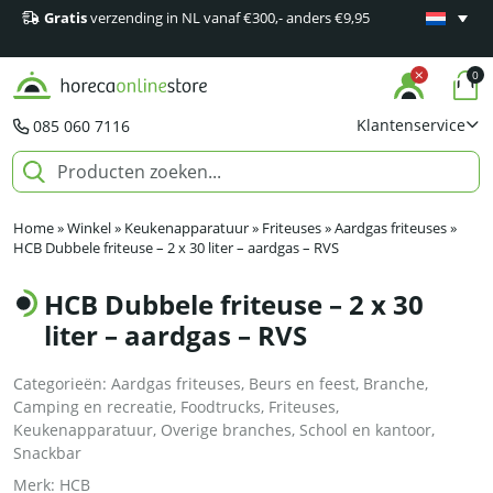
Gratis
verzending in NL vanaf €300,- anders €9,95
Minimaal 1
producten
0
Klantenservice
085 060 7116
Home
»
Winkel
»
Keukenapparatuur
»
Friteuses
»
Aardgas friteuses
»
HCB Dubbele friteuse – 2 x 30 liter – aardgas – RVS
HCB Dubbele friteuse – 2 x 30
liter – aardgas – RVS
Categorieën:
Aardgas friteuses
,
Beurs en feest
,
Branche
,
Camping en recreatie
,
Foodtrucks
,
Friteuses
,
Keukenapparatuur
,
Overige branches
,
School en kantoor
,
Snackbar
Merk:
HCB