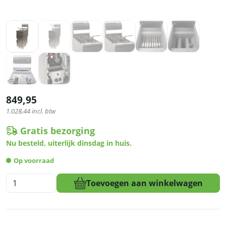
849,95
1.028,44
incl. btw
Gratis bezorging
Nu besteld, uiterlijk dinsdag in huis.
Op voorraad
HCB
Toevoegen aan winkelwagen
Friteuse
-
15
liter