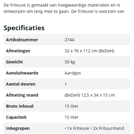
De friteuse is gemaakt van hoogwaardige materialen en is
ontworpen om lang mee te gaan. De friteuse is voorzien van
twee stevige manden met cool touch handgrepen, dit zorgt er
voor dat je veilig kunt frituren en de manden een lange
Specificaties
levensduur hebben.
Artikelnummer
2744
Afmetingen
32 x 76 x 112 cm (BxDxH)
Gewicht
50 kg
Aansluitwaarde
Aardgas
Aantal deuren
1
Afmeting mand
(BxDxH) 12,5 x 34 x 15 cm
Bruto inhoud
15 liter
Capaciteit
15 liter
Inbegrepen
• 1x Friteuse • 2x Frituurmand