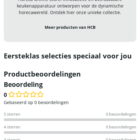
keukenapparatuur ontworpen voor de dynamische
horecawereld. Ontdek hier onze unieke collectie.
Meer producten van HCB
Eersteklas selecties speciaal voor jou
Productbeoordelingen
Beoordeling
0
Waardering
Gebaseerd op 0 beoordelingen
0
5 sterren
0 beoordelingen
uit
5
4 sterren
0 beoordelingen
3 sterren
0 beoordelingen