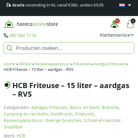
Gratis
verzending in NL vanaf €300,- anders €9,95
Minimaal 1
producten
0
Klantenservice
085 060 7116
Home
»
Winkel
»
Keukenapparatuur
»
Friteuses
»
Aardgas friteuses
»
HCB Friteuse – 15 liter – aardgas – RVS
HCB Friteuse – 15 liter – aardgas
– RVS
Categorieën:
Aardgas friteuses
,
Beurs en feest
,
Branche
,
Camping en recreatie
,
Foodtrucks
,
Friteuses
,
Keukenapparatuur
,
Overige branches
,
School en kantoor
,
Snackbar
Merk:
HCB