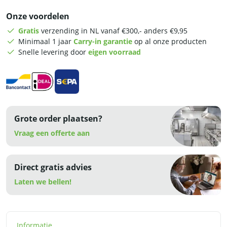
-
Onze voordelen
aardgas
-
Gratis
verzending in NL vanaf €300,- anders €9,95
RVS
Minimaal 1 jaar
Carry-in garantie
op al onze producten
aantal
Snelle levering door
eigen voorraad
Grote order plaatsen?
Vraag een offerte aan
Direct gratis advies
Laten we bellen!
Informatie