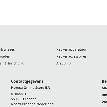
 & vriezen
Keukenapparatuur
ouden
Keukenaccessoires
ir & Inrichting
Afzuiging
Contactgegevens
Be
Horeca Online Store B.V.
Ma
Irislaan 9
Di
5595 EH Leende
Wo
Noord Brabant, Nederland