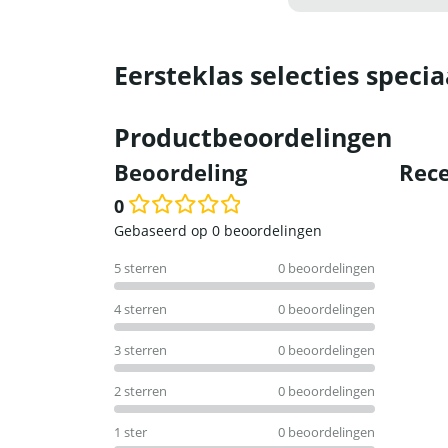
Eersteklas selecties specia
Productbeoordelingen
Beoordeling
Rece
0
Waardering
Gebaseerd op 0 beoordelingen
0
5 sterren
0 beoordelingen
uit
5
4 sterren
0 beoordelingen
3 sterren
0 beoordelingen
2 sterren
0 beoordelingen
1 ster
0 beoordelingen