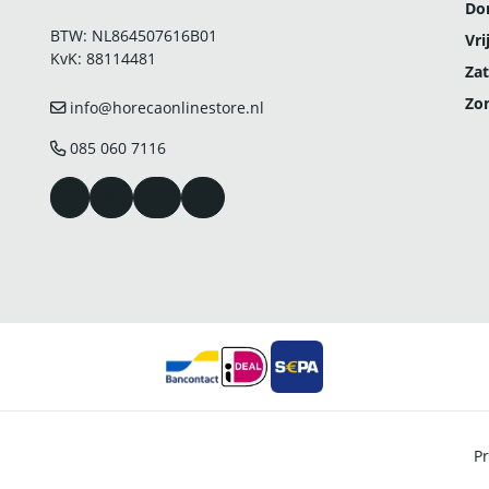
Do
BTW: NL864507616B01
Vri
KvK: 88114481
Zat
Zo
info@horecaonlinestore.nl
085 060 7116
Pr