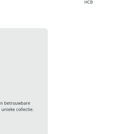
HCB
 en betrouwbare
nieke collectie.