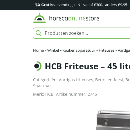
Gratis
verzending in NL vanaf €300,- anders €9,95
Home
»
Winkel
»
Keukenapparatuur
»
Friteuses
»
Aardgas
HCB Friteuse – 45 li
Categorieën:
Aardgas friteuses
,
Beurs en feest
,
Br
Snackbar
Merk:
HCB
Artikelnummer:
2745