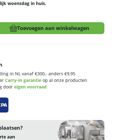
lijk woensdag in huis.
Toevoegen aan winkelwagen
n
ing in NL vanaf €300,- anders €9,95
aar
Carry-in garantie
op al onze producten
ng door
eigen voorraad
plaatsen?
rte aan