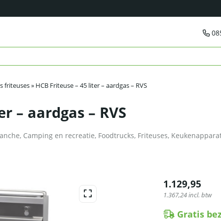
08
 friteuses
»
HCB Friteuse – 45 liter – aardgas – RVS
ter – aardgas – RVS
anche
,
Camping en recreatie
,
Foodtrucks
,
Friteuses
,
Keukenappara
1.129,95
1.367,24
incl. btw
Gratis be