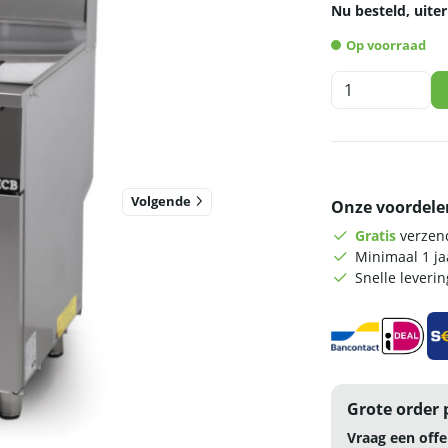
Nu besteld, uiter
Op voorraad
HCB
Friteuse
-
45
liter
-
Volgende
Onze voordele
aardgas
-
Gratis
verzend
RVS
Minimaal 1 j
aantal
Snelle leveri
Grote order 
Vraag een offe