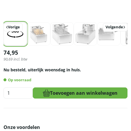
Vorige
Volgende
74,95
90,69
incl. btw
Nu besteld, uiterlijk woensdag in huis.
Op voorraad
HCB
Toevoegen aan winkelwagen
Friteuse
-
6
liter
-
Onze voordelen
230V