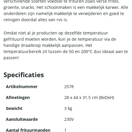
verschillende soorten voedsel te frituren zoals verse frites,
groente, snacks. Het schoonmaken is een makkelijk karwei. Alle
onderdelen zijn namelijk makkelijk te verwijderen en goed te
reinigen doordat alles van rvs is.
Omdat niet al je producten op dezelfde temperatuur
gefrituurd moeten worden, kun je de temperatuur via de
handige draaiknop makkelijk aanpassen. Het
temperatuurbereik zit tussen de 50 en 200°C dus ideaal aan te
passen!
De frituurpan is voorzien van een afneembaar deksel,
Specificaties
hittebestendig handvat en rubberen pootjes zodat de hij altijd
stevig blijft staan.
Artikelnummer
2578
Afmetingen
28 x 44 x 31.5 cm (BxDxH)
Gewicht
3 kg
Aansluitwaarde
230V
Aantal frituurmanden
1