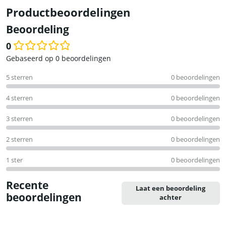
Productbeoordelingen
Beoordeling
0
Waardering
Gebaseerd op 0 beoordelingen
0
5 sterren
0 beoordelingen
uit
5
4 sterren
0 beoordelingen
3 sterren
0 beoordelingen
2 sterren
0 beoordelingen
1 ster
0 beoordelingen
Recente
Laat een beoordeling
beoordelingen
achter