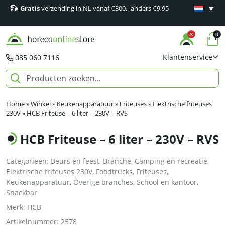
Gratis
verzending in NL vanaf €300,- anders €9,95
Minimaal 1
producten
0
Klantenservice
085 060 7116
Home
»
Winkel
»
Keukenapparatuur
»
Friteuses
»
Elektrische friteuses
230V
»
HCB Friteuse – 6 liter – 230V – RVS
HCB Friteuse – 6 liter – 230V – RVS
Categorieën:
Beurs en feest
,
Branche
,
Camping en recreatie
,
Elektrische friteuses 230V
,
Foodtrucks
,
Friteuses
,
Keukenapparatuur
,
Overige branches
,
School en kantoor
,
Snackbar
Merk:
HCB
Artikelnummer:
2578