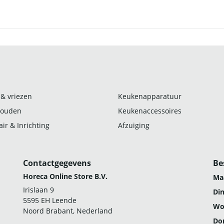
 & vriezen
Keukenapparatuur
ouden
Keukenaccessoires
ir & Inrichting
Afzuiging
Contactgegevens
Be
Horeca Online Store B.V.
Ma
Irislaan 9
Di
5595 EH Leende
Wo
Noord Brabant, Nederland
Do