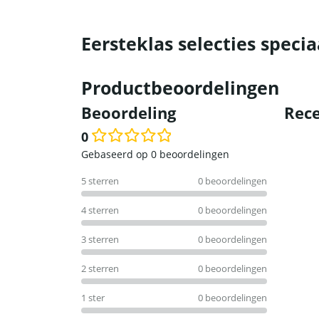
Eersteklas selecties specia
Productbeoordelingen
Beoordeling
Rece
0
Waardering
Gebaseerd op 0 beoordelingen
0
5 sterren
0 beoordelingen
uit
5
4 sterren
0 beoordelingen
3 sterren
0 beoordelingen
2 sterren
0 beoordelingen
1 ster
0 beoordelingen