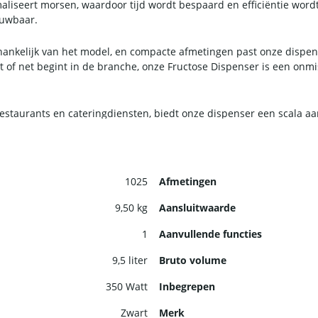
maliseert morsen, waardoor tijd wordt bespaard en efficiëntie wo
ouwbaar.
 afhankelijk van het model, en compacte afmetingen past onze dispe
t of net begint in de branche, onze Fructose Dispenser is een onm
 restaurants en cateringdiensten, biedt onze dispenser een scala aa
aliseert ook verspilling van ingrediënten, waardoor kosten worde
1025
Afmetingen
9,50 kg
Aansluitwaarde
1
Aanvullende functies
9,5 liter
Bruto volume
350 Watt
Inbegrepen
Zwart
Merk