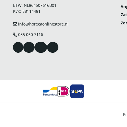
BTW: NL864507616B01
Vri
KvK: 88114481
Zat
Zo
info@horecaonlinestore.nl
085 060 7116
Pr