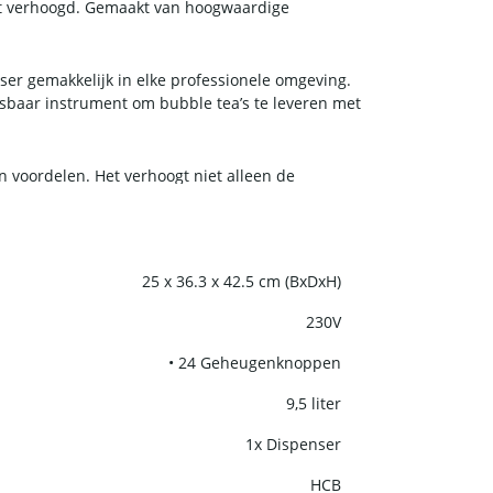
rdt verhoogd. Gemaakt van hoogwaardige
nser gemakkelijk in elke professionele omgeving.
isbaar instrument om bubble tea’s te leveren met
n voordelen. Het verhoogt niet alleen de
n bespaard en winstmarges worden verbeterd.
25 x 36.3 x 42.5 cm (BxDxH)
230V
• 24 Geheugenknoppen
9,5 liter
1x Dispenser
HCB