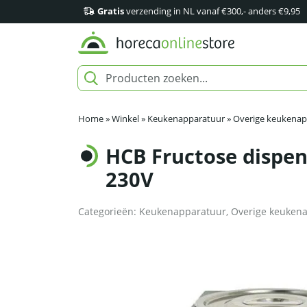
Gratis
verzending in NL vanaf €300,- anders €9,95
Home
»
Winkel
»
Keukenapparatuur
»
Overige keukenap
HCB Fructose dispen
230V
Categorieën:
Keukenapparatuur
,
Overige keuken