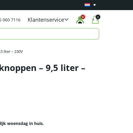
Minimaal 1 jaar
Carry-in garantie
op al onze p
0
Klantenservice
5 060 7116
 liter – 230V
noppen – 9,5 liter –
lijk woensdag in huis.