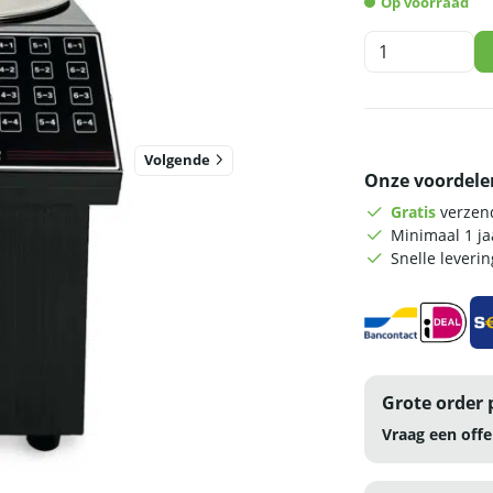
Op voorraad
HCB
Fructose
dispenser
-
bubble
tea
Volgende
Onze voordele
-
24
Gratis
verzend
geheugenknoppe
Minimaal 1 j
-
Snelle leveri
9,5
liter
-
230V
aantal
Grote order 
Vraag een offe