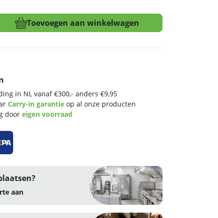
Toevoegen aan winkelwagen
n
ing in NL vanaf €300,- anders €9,95
n
aar
Carry-in garantie
op al onze producten
ng door
eigen voorraad
plaatsen?
rte aan