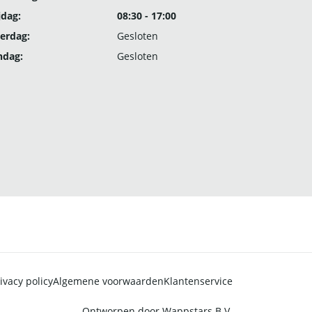
jdag:
08:30 - 17:00
erdag:
Gesloten
ndag:
Gesloten
ivacy policy
Algemene voorwaarden
Klantenservice
Ontworpen door
Wappstars B.V.