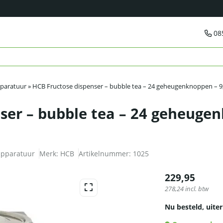
08
paratuur
»
HCB Fructose dispenser – bubble tea – 24 geheugenknoppen – 9,5
ser – bubble tea – 24 geheugenk
apparatuur
Merk:
HCB
Artikelnummer:
1025
229,95
278,24
incl. btw
Nu besteld, uiter