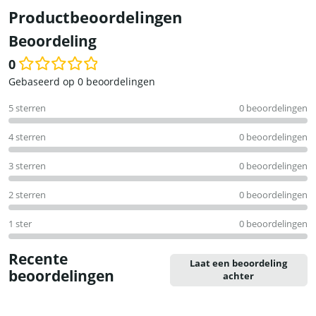
Productbeoordelingen
Beoordeling
0
Waardering
Gebaseerd op 0 beoordelingen
0
5 sterren
0 beoordelingen
uit
5
4 sterren
0 beoordelingen
3 sterren
0 beoordelingen
2 sterren
0 beoordelingen
1 ster
0 beoordelingen
Recente
Laat een beoordeling
beoordelingen
achter