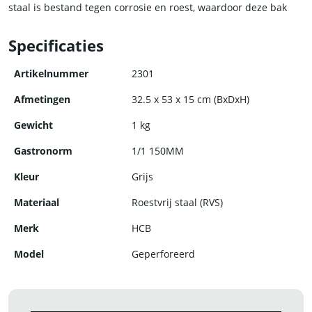
staal is bestand tegen corrosie en roest, waardoor deze bak
jarenlang meegaat.
Specificaties
Kies voor kwaliteit en duurzaamheid met de RVS gastronorm
bak van HCB.
Artikelnummer
2301
Afmetingen
32.5 x 53 x 15 cm (BxDxH)
Gewicht
1 kg
Gastronorm
1/1 150MM
Kleur
Grijs
Materiaal
Roestvrij staal (RVS)
Merk
HCB
Model
Geperforeerd