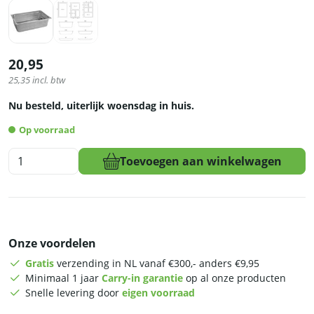
20,95
25,35
incl. btw
Nu besteld, uiterlijk woensdag in huis.
Op voorraad
HCB
Toevoegen aan winkelwagen
Gastronorm
bak
-
1/1
-
Onze voordelen
150
mm
Gratis
verzending in NL vanaf €300,- anders €9,95
-
Minimaal 1 jaar
Carry-in garantie
op al onze producten
geperforeerd
Snelle levering door
eigen voorraad
-