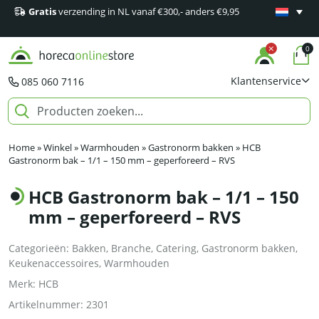
Gratis
verzending in NL vanaf €300,- anders €9,95
Minimaal 1
producten
0
Klantenservice
085 060 7116
Home
»
Winkel
»
Warmhouden
»
Gastronorm bakken
»
HCB
Gastronorm bak – 1/1 – 150 mm – geperforeerd – RVS
HCB Gastronorm bak – 1/1 – 150
mm – geperforeerd – RVS
Categorieën:
Bakken
,
Branche
,
Catering
,
Gastronorm bakken
,
Keukenaccessoires
,
Warmhouden
Merk:
HCB
Artikelnummer:
2301