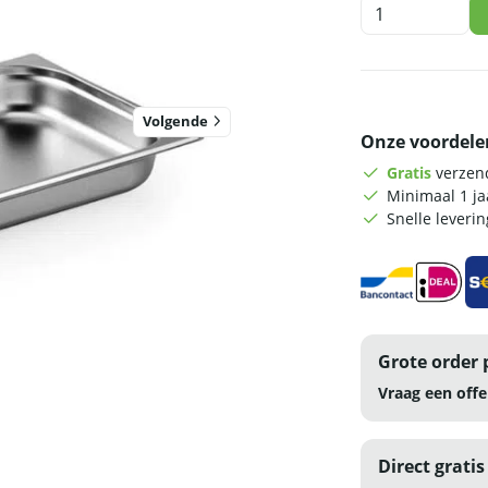
HCB
Gastronorm
bak
-
1/1
-
Volgende
Onze voordele
65
mm
Gratis
verzend
-
Minimaal 1 j
RVS
Snelle leveri
aantal
Grote order 
Vraag een offe
Direct gratis