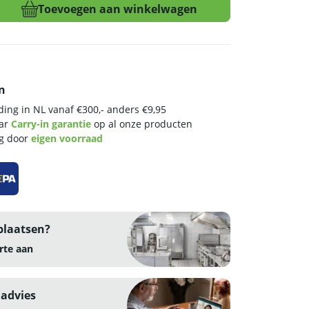
Toevoegen aan winkelwagen
n
ing in NL vanaf €300,- anders €9,95
aar
Carry-in garantie
op al onze producten
ng door
eigen voorraad
plaatsen?
rte aan
 advies