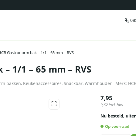
08
HCB Gastronorm bak – 1/1 – 65 mm – RVS
 – 1/1 – 65 mm – RVS
rm bakken
,
Keukenaccessoires
,
Snackbar
,
Warmhouden
Merk:
HC
7,95
9,62
incl. btw
Nu besteld, uiter
Op voorraad