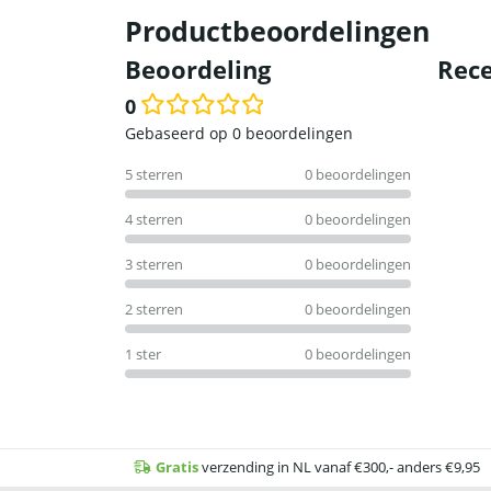
Productbeoordelingen
Beoordeling
Rece
0
Waardering
Gebaseerd op 0 beoordelingen
0
5 sterren
0 beoordelingen
uit
5
4 sterren
0 beoordelingen
3 sterren
0 beoordelingen
2 sterren
0 beoordelingen
1 ster
0 beoordelingen
Gratis
verzending in NL vanaf €300,- anders €9,95