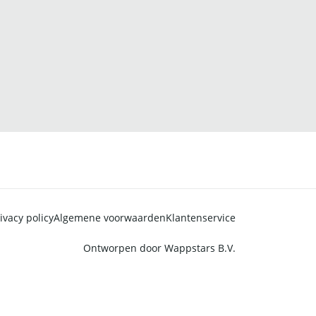
ivacy policy
Algemene voorwaarden
Klantenservice
Ontworpen door
Wappstars B.V.