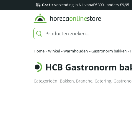
Gratis
verzending in NL vanaf €300,- anders €9,95
Home
»
Winkel
»
Warmhouden
»
Gastronorm bakken
»
HCB Gastronorm bak
Categorieën:
Bakken
,
Branche
,
Catering
,
Gastrono