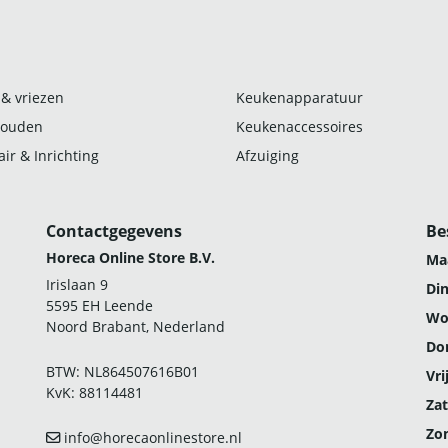
 & vriezen
Keukenapparatuur
ouden
Keukenaccessoires
ir & Inrichting
Afzuiging
Contactgegevens
Be
Horeca Online Store B.V.
Ma
Irislaan 9
Di
5595 EH Leende
Wo
Noord Brabant, Nederland
Do
BTW: NL864507616B01
Vri
KvK: 88114481
Zat
Zo
info@horecaonlinestore.nl