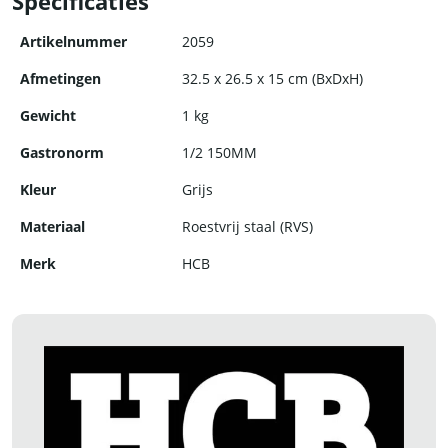
Specificaties
Kies voor kwaliteit en duurzaamheid met de RVS gastronorm
bak van HCB.
Artikelnummer
2059
Afmetingen
32.5 x 26.5 x 15 cm (BxDxH)
Gewicht
1 kg
Gastronorm
1/2 150MM
Kleur
Grijs
Materiaal
Roestvrij staal (RVS)
Merk
HCB