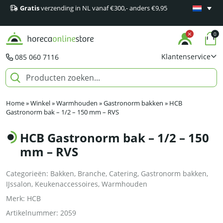
Gratis
verzending in NL vanaf €300,- anders €9,95
Minimaal 1
producten
0
Klantenservice
085 060 7116
Home
»
Winkel
»
Warmhouden
»
Gastronorm bakken
»
HCB
Gastronorm bak – 1/2 – 150 mm – RVS
HCB Gastronorm bak – 1/2 – 150
mm – RVS
Categorieën:
Bakken
,
Branche
,
Catering
,
Gastronorm bakken
,
IJssalon
,
Keukenaccessoires
,
Warmhouden
Merk:
HCB
Artikelnummer:
2059