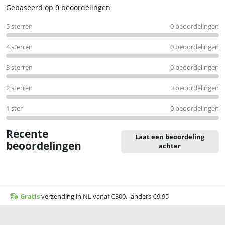
Waardering
Gebaseerd op 0 beoordelingen
0
5 sterren
0 beoordelingen
uit
5
4 sterren
0 beoordelingen
3 sterren
0 beoordelingen
2 sterren
0 beoordelingen
1 ster
0 beoordelingen
Recente
Laat een beoordeling
beoordelingen
achter
Gratis
verzending in NL vanaf €300,- anders €9,95