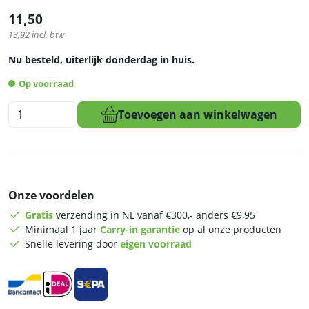
11,50
13,92
incl. btw
Nu besteld, uiterlijk donderdag in huis.
Op voorraad
HCB
Toevoegen aan winkelwagen
Gastronorm
bak
-
1/2
-
Onze voordelen
150
mm
Gratis
verzending in NL vanaf €300,- anders €9,95
-
Minimaal 1 jaar
Carry-in garantie
op al onze producten
RVS
Snelle levering door
eigen voorraad
aantal