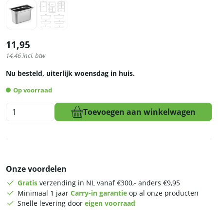
11,95
14,46
incl. btw
Nu besteld, uiterlijk woensdag in huis.
Op voorraad
HCB
Toevoegen aan winkelwagen
Gastronorm
bak
-
1/3
-
Onze voordelen
200
mm
Gratis
verzending in NL vanaf €300,- anders €9,95
-
Minimaal 1 jaar
Carry-in garantie
op al onze producten
RVS
Snelle levering door
eigen voorraad
aantal