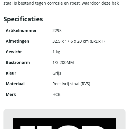
staal is bestand tegen corrosie en roest, waardoor deze bak
jarenlang meegaat.
Specificaties
Kies voor kwaliteit en duurzaamheid met de RVS gastronorm
bak van HCB.
Artikelnummer
2298
Afmetingen
32.5 x 17.6 x 20 cm (BxDxH)
Gewicht
1 kg
Gastronorm
1/3 200MM
Kleur
Grijs
Materiaal
Roestvrij staal (RVS)
Merk
HCB