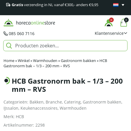
Gratis
verzending in NL vanaf €300,- anders €9,95
Minimaal 1
producten
0
Klantenservice
085 060 7116
Home
»
Winkel
»
Warmhouden
»
Gastronorm bakken
»
HCB
Gastronorm bak – 1/3 – 200 mm – RVS
HCB Gastronorm bak – 1/3 – 200
mm – RVS
Categorieën:
Bakken
,
Branche
,
Catering
,
Gastronorm bakken
,
IJssalon
,
Keukenaccessoires
,
Warmhouden
Merk:
HCB
Artikelnummer:
2298