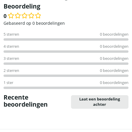
Beoordeling
0
Waardering
Gebaseerd op 0 beoordelingen
0
5 sterren
0 beoordelingen
uit
5
4 sterren
0 beoordelingen
3 sterren
0 beoordelingen
2 sterren
0 beoordelingen
1 ster
0 beoordelingen
Recente
Laat een beoordeling
beoordelingen
achter