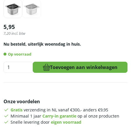
5,95
7,20
incl. btw
Nu besteld, uiterlijk woensdag in huis.
Op voorraad
HCB
Toevoegen aan winkelwagen
Gastronorm
bak
-
1/6
-
Onze voordelen
100
mm
Gratis
verzending in NL vanaf €300,- anders €9,95
-
Minimaal 1 jaar
Carry-in garantie
op al onze producten
RVS
Snelle levering door
eigen voorraad
aantal