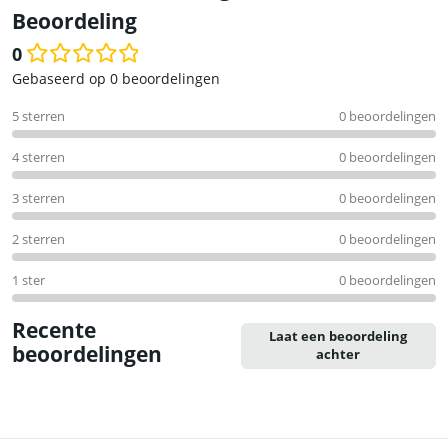
Beoordeling
0
Waardering
Gebaseerd op 0 beoordelingen
0
5 sterren
0 beoordelingen
uit
5
4 sterren
0 beoordelingen
3 sterren
0 beoordelingen
2 sterren
0 beoordelingen
1 ster
0 beoordelingen
Recente
Laat een beoordeling
beoordelingen
achter