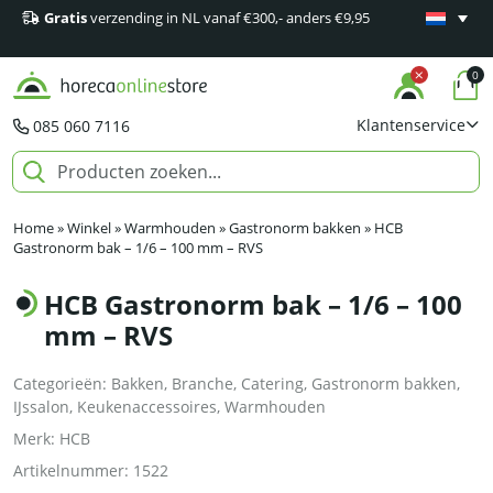
Gratis
verzending in NL vanaf €300,- anders €9,95
Minimaal 1
producten
0
Klantenservice
085 060 7116
Home
»
Winkel
»
Warmhouden
»
Gastronorm bakken
»
HCB
Gastronorm bak – 1/6 – 100 mm – RVS
HCB Gastronorm bak – 1/6 – 100
mm – RVS
Categorieën:
Bakken
,
Branche
,
Catering
,
Gastronorm bakken
,
IJssalon
,
Keukenaccessoires
,
Warmhouden
Merk:
HCB
Artikelnummer:
1522