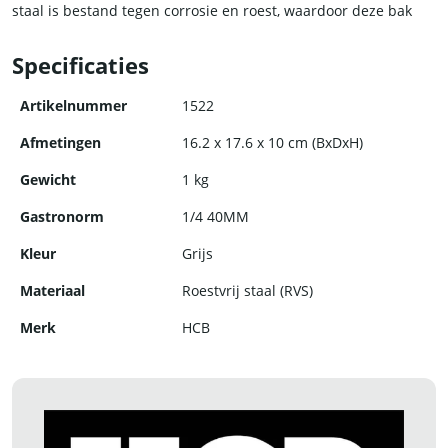
staal is bestand tegen corrosie en roest, waardoor deze bak
jarenlang meegaat.
Specificaties
Kies voor kwaliteit en duurzaamheid met de RVS gastronorm
bak van HCB.
Artikelnummer
1522
Afmetingen
16.2 x 17.6 x 10 cm (BxDxH)
Gewicht
1 kg
Gastronorm
1/4 40MM
Kleur
Grijs
Materiaal
Roestvrij staal (RVS)
Merk
HCB