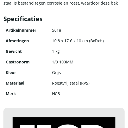
staal is bestand tegen corrosie en roest, waardoor deze bak
jarenlang meegaat.
Specificaties
Kies voor kwaliteit en duurzaamheid met de RVS gastronorm
bak van HCB.
Artikelnummer
5618
Afmetingen
10.8 x 17.6 x 10 cm (BxDxH)
Gewicht
1 kg
Gastronorm
1/9 100MM
Kleur
Grijs
Materiaal
Roestvrij staal (RVS)
Merk
HCB