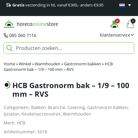
Gratis
verzending in NL vanaf €300,- anders €9,95
Minimaal 1
producten
0
Klantenservice
085 060 7116
Home
»
Winkel
»
Warmhouden
»
Gastronorm bakken
»
HCB
Gastronorm bak – 1/9 – 100 mm – RVS
HCB Gastronorm bak – 1/9 – 100
mm – RVS
Categorieën:
Bakken
,
Branche
,
Catering
,
Gastronorm bakken
,
IJssalon
,
Keukenaccessoires
,
Warmhouden
Merk:
HCB
Artikelnummer:
5618