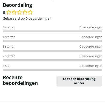
Beoordeling
0
Waardering
Gebaseerd op 0 beoordelingen
0
5 sterren
0 beoordelingen
uit
5
4 sterren
0 beoordelingen
3 sterren
0 beoordelingen
2 sterren
0 beoordelingen
1 ster
0 beoordelingen
Recente
Laat een beoordeling
beoordelingen
achter