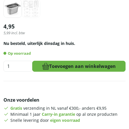
4,95
5,99
incl. btw
Nu besteld, uiterlijk dinsdag in huis.
Op voorraad
HCB
Toevoegen aan winkelwagen
Gastronorm
bak
-
1/9
-
Onze voordelen
100
mm
Gratis
verzending in NL vanaf €300,- anders €9,95
-
Minimaal 1 jaar
Carry-in garantie
op al onze producten
RVS
Snelle levering door
eigen voorraad
aantal