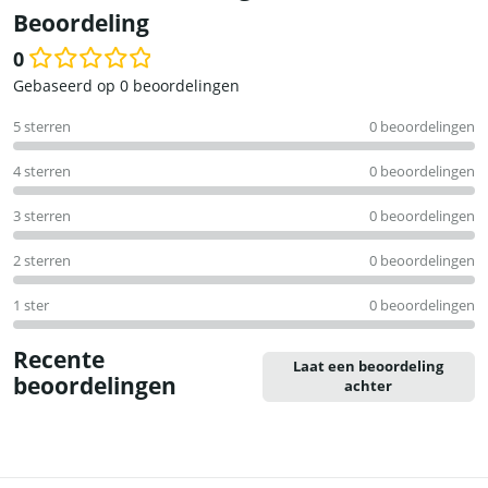
Beoordeling
0
Waardering
Gebaseerd op 0 beoordelingen
0
5 sterren
0 beoordelingen
uit
5
4 sterren
0 beoordelingen
3 sterren
0 beoordelingen
2 sterren
0 beoordelingen
1 ster
0 beoordelingen
Recente
Laat een beoordeling
beoordelingen
achter