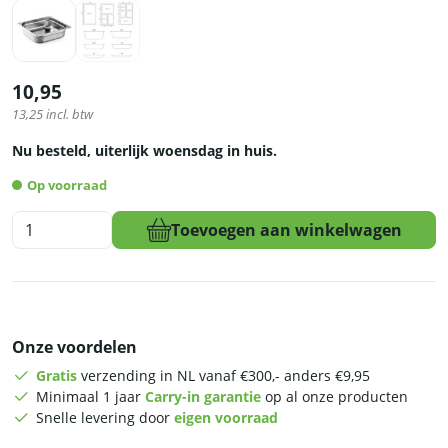
10,95
13,25
incl. btw
Nu besteld, uiterlijk woensdag in huis.
Op voorraad
HCB
Toevoegen aan winkelwagen
Gastronorm
bak
-
2/3
-
Onze voordelen
100
mm
Gratis
verzending in NL vanaf €300,- anders €9,95
-
Minimaal 1 jaar
Carry-in garantie
op al onze producten
RVS
Snelle levering door
eigen voorraad
aantal