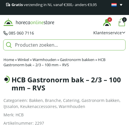
Gratis
verzending in NL vanaf €300,- anders €9,95
Minimaal 1
producten
0
Klantenservice
085 060 7116
Home
»
Winkel
»
Warmhouden
»
Gastronorm bakken
»
HCB
Gastronorm bak – 2/3 – 100 mm – RVS
HCB Gastronorm bak – 2/3 – 100
mm – RVS
Categorieën:
Bakken
,
Branche
,
Catering
,
Gastronorm bakken
,
IJssalon
,
Keukenaccessoires
,
Warmhouden
Merk:
HCB
Artikelnummer:
2297