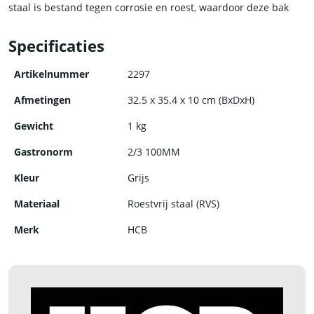
staal is bestand tegen corrosie en roest, waardoor deze bak
jarenlang meegaat.
Specificaties
Kies voor kwaliteit en duurzaamheid met de RVS gastronorm
bak van HCB.
Artikelnummer
2297
Afmetingen
32.5 x 35.4 x 10 cm (BxDxH)
Gewicht
1 kg
Gastronorm
2/3 100MM
Kleur
Grijs
Materiaal
Roestvrij staal (RVS)
Merk
HCB