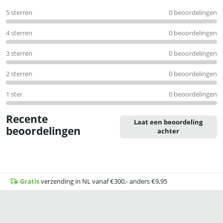
0
5 sterren
0 beoordelingen
uit
5
4 sterren
0 beoordelingen
3 sterren
0 beoordelingen
2 sterren
0 beoordelingen
1 ster
0 beoordelingen
Recente
Laat een beoordeling
beoordelingen
achter
Gratis
verzending in NL vanaf €300,- anders €9,95