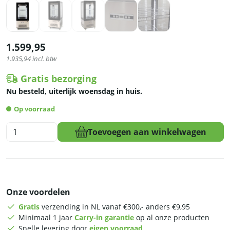
1.599,95
1.935,94
incl. btw
Gratis bezorging
Nu besteld, uiterlijk woensdag in huis.
Op voorraad
HCB
Toevoegen aan winkelwagen
Gebaksvitrine
-
270
liter
-
Onze voordelen
verrijdbaar
-
Gratis
verzending in NL vanaf €300,- anders €9,95
zwart
Minimaal 1 jaar
Carry-in garantie
op al onze producten
-
Snelle levering door
eigen voorraad