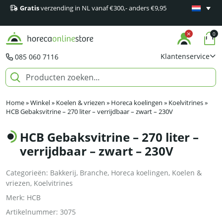
Gratis
verzending in NL vanaf €300,- anders €9,95
Minimaal 1
producten
0
Klantenservice
085 060 7116
Home
»
Winkel
»
Koelen & vriezen
»
Horeca koelingen
»
Koelvitrines
»
HCB Gebaksvitrine – 270 liter – verrijdbaar – zwart – 230V
HCB Gebaksvitrine – 270 liter –
verrijdbaar – zwart – 230V
Categorieën:
Bakkerij
,
Branche
,
Horeca koelingen
,
Koelen &
vriezen
,
Koelvitrines
Merk:
HCB
Artikelnummer:
3075