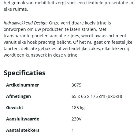
het gemak van mobiliteit zorgt voor een flexibele presentatie in
elke ruimte.
Indrukwekkend Design:
Onze verrijdbare koelvitrine is
ontworpen om uw producten te laten stralen. Met
transparante panelen aan alle zijdes, wordt uw assortiment
vanuit elke hoek prachtig belicht. Of het nu gaat om feestelijke
taarten, delicate gebakjes of verleidelijke cakes, elke lekkernij
wordt een kunstwerk in deze vitrine.
Ingebouwde Verlichting:
Met ingebouwde verlichting wordt uw
Specificaties
assortiment prachtig verlicht, waardoor de kleuren en texturen
van uw producten nog beter tot hun recht komen. Elk detail
Artikelnummer
3075
wordt benadrukt, waardoor uw klanten niet alleen met hun
ogen, maar ook met hun smaakpapillen worden verleid.
Afmetingen
65 x 65 x 175 cm (BxDxH)
Gewicht
185 kg
Flexibiliteit en Mobiliteit:
Dankzij het verrijdbare ontwerp kunt u
uw assortiment gemakkelijk verplaatsen naar verschillende
Aansluitwaarde
230V
locaties binnen uw etablissement. Of het nu gaat om een café,
bakkerij, patisserie of restaurant, deze vitrine biedt u de
Aantal stekkers
1
vrijheid om uw producten te presenteren waar en wanneer u