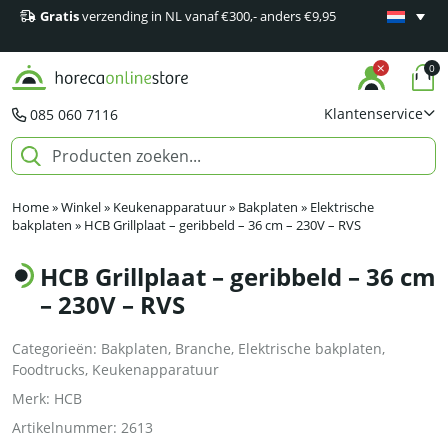
Gratis
verzending in NL vanaf €300,- anders €9,95
Minimaal 1
producten
0
Klantenservice
085 060 7116
Home
»
Winkel
»
Keukenapparatuur
»
Bakplaten
»
Elektrische
bakplaten
»
HCB Grillplaat – geribbeld – 36 cm – 230V – RVS
HCB Grillplaat – geribbeld – 36 cm
– 230V – RVS
Categorieën:
Bakplaten
,
Branche
,
Elektrische bakplaten
,
Foodtrucks
,
Keukenapparatuur
Merk:
HCB
Artikelnummer:
2613