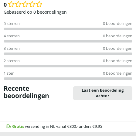
0
Waardering
Gebaseerd op 0 beoordelingen
0
5 sterren
0 beoordelingen
uit
5
4 sterren
0 beoordelingen
3 sterren
0 beoordelingen
2 sterren
0 beoordelingen
1 ster
0 beoordelingen
Recente
Laat een beoordeling
beoordelingen
achter
Gratis
verzending in NL vanaf €300,- anders €9,95