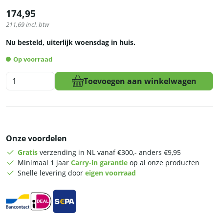
174,95
211,69
incl. btw
Nu besteld, uiterlijk woensdag in huis.
Op voorraad
HCB
Toevoegen aan winkelwagen
Grillplaat
-
geribbeld
-
36
Onze voordelen
cm
-
Gratis
verzending in NL vanaf €300,- anders €9,95
230V
Minimaal 1 jaar
Carry-in garantie
op al onze producten
-
Snelle levering door
eigen voorraad
RVS
aantal